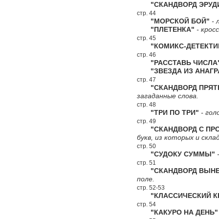
"СКАНДВОРД ЭРУД
стр. 44
"МОРСКОЙ БОЙ"
- 
"ПЛЕТЕНКА"
- крос
стр. 45
"КОМИКС-ДЕТЕКТИ
стр. 46
"РАССТАВЬ ЧИСЛА
"ЗВЕЗДА ИЗ АНАГР
стр. 47
"СКАНДВОРД ПРЯТ
загаданные слова.
стр. 48
"ТРИ ПО ТРИ"
- гол
стр. 49
"СКАНДВОРД С ПРО
букв, из которых и скл
стр. 50
"СУДОКУ СУММЫ"
-
стр. 51
"СКАНДВОРД ВЫНЕС
поле.
стр. 52-53
"КЛАССИЧЕСКИЙ КР
стр. 54
"КАКУРО НА ДЕНЬ"