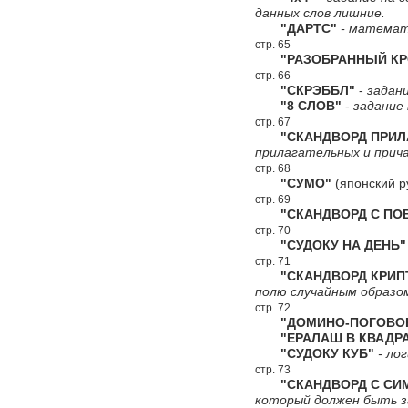
данных слов лишние.
"ДАРТС"
- математи
стр. 65
"РАЗОБРАННЫЙ КР
стр. 66
"СКРЭББЛ"
-
задани
"8 СЛОВ"
-
задание 
стр. 67
"СКАНДВОРД ПРИЛА
прилагательных и прич
стр. 68
"СУМО"
(японский р
стр. 69
"СКАНДВОРД С ПОВ
стр. 70
"СУДОКУ НА ДЕНЬ"
стр. 71
"СКАНДВОРД КРИПТ
полю случайным образо
стр. 72
"ДОМИНО-ПОГОВОР
"ЕРАЛАШ В КВАДРА
"СУДОКУ КУБ"
- лог
стр. 73
"СКАНДВОРД С СИ
который должен быть за