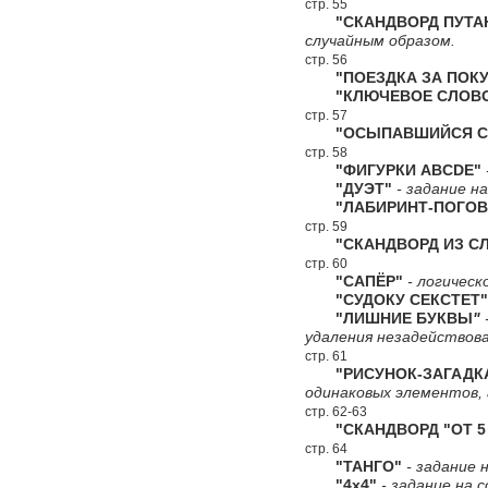
стр. 55
"СКАНДВОРД ПУТА
случайным образом.
стр. 56
"ПОЕЗДКА ЗА ПОКУ
"КЛЮЧЕВОЕ СЛОВ
стр. 57
"ОСЫПАВШИЙСЯ СК
стр. 58
"ФИГУРКИ ABCDE"
"ДУЭТ"
- задание н
"ЛАБИРИНТ-ПОГОВ
стр. 59
"СКАНДВОРД ИЗ СЛ
стр. 60
"САПЁР"
- логическ
"СУДОКУ СЕКСТЕТ"
"ЛИШНИЕ БУКВЫ
"
удаления незадействова
стр. 61
"РИСУНОК-ЗАГАДК
одинаковых элементов,
стр. 62-63
"СКАНДВОРД "ОТ 5 
стр. 64
"ТАНГО"
- задание н
"4х4"
- задание на 