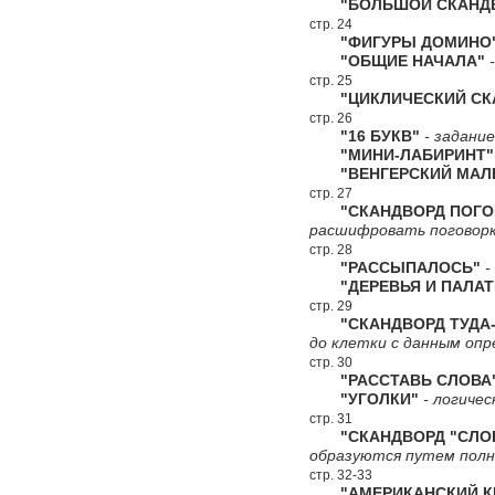
"БОЛЬШОЙ СКАНДВ
стр. 24
"ФИГУРЫ ДОМИНО
"ОБЩИЕ НАЧАЛА"
-
стр. 25
"ЦИКЛИЧЕСКИЙ СКА
стр. 26
"16 БУКВ"
- задание
"МИНИ-ЛАБИРИНТ"
"ВЕНГЕРСКИЙ МАЛЕ
стр. 27
"СКАНДВОРД ПОГО
расшифровать поговорк
стр. 28
"РАССЫПАЛОСЬ"
-
"ДЕРЕВЬЯ И ПАЛАТ
стр. 29
"СКАНДВОРД ТУДА-
до клетки с данным опр
стр. 30
"РАССТАВЬ СЛОВА
"УГОЛКИ"
- логичес
стр. 31
"СКАНДВОРД "СЛО
образуются путем полн
стр. 32-33
"АМЕРИКАНСКИЙ КР