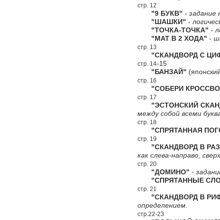
стр. 12
"9 БУКВ"
-
задание 
"ШАШКИ"
-
логичес
"ТОЧКА-ТОЧКА"
-
л
"МАТ В 2 ХОДА"
-
ш
стр. 13
"СКАНДВОРД С ЦИФ
-15
стр. 14
"БАНЗАЙ"
(японский
стр. 16
"СОБЕРИ КРОССВО
стр. 17
"ЭСТОНСКИЙ СКАН
между собой всеми букв
стр. 18
"СПРЯТАННАЯ ПОГ
стр. 19
"СКАНДВОРД В РАЗ
как слева-направо, сверх
стр. 20
"ДОМИНО"
- задани
"СПРЯТАННЫЕ СЛО
стр. 21
"СКАНДВОРД В РИ
определением.
стр.22-23