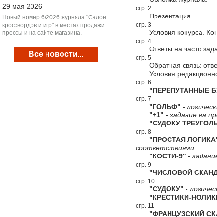
29 мая 2026
стр. 2
Презентация.
Новый номер 6/2026 журнала "Салон
стр. 3
кроссвордов и игр" в местах продажи
Условия конурса. Конк
прессы и на сайте магазина.
стр. 4
Ответы на часто зада
Все новости...
стр. 5
Обратная связь: ответ
Условия редакционной
стр. 6
"ПЕРЕПУТАННЫЕ Б
стр. 7
"ГОЛЬФ"
-
логическ
"+1"
-
задание на пр
"СУДОКУ ТРЕУГОЛЬ
стр. 8
"ПРОСТАЯ ЛОГИКА
соответствиями.
"КОСТИ-9"
-
задани
стр. 9
"ЧИСЛОВОЙ СКАНД
стр. 10
"СУДОКУ"
-
логичес
"КРЕСТИКИ-НОЛИК
стр. 11
"ФРАНЦУЗСКИЙ СКА