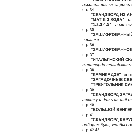
ассоциативных определ
стр. 34
"СКАНДВОРД ИЗ АН
"МАТ В 3 ХОДА"
- ш
"1.2.3.4.5"
- логичес
стр. 35
"ЗАШИФРОВАННЫЙ 
числами.
стр. 36
"ЗАШИФРОВАННОЕ 
стр. 37
"ИТАЛЬЯНСКИЙ СКА
скандворде отгадываемо
стр. 38
"КАМИКАДЗЕ"
(япон
"ЗАГАДОЧНЫЕ СВЕ
"ТРЕУГОЛЬНИК СУ
стр. 39
"СКАНДВОРД ЗАГА
загадку и дать на неё 
стр. 40
"БОЛЬШОЙ ВЕНГЕР
стр. 41
"СКАНДВОРД КАРУС
набором букв, чтобы по
стр. 42-43