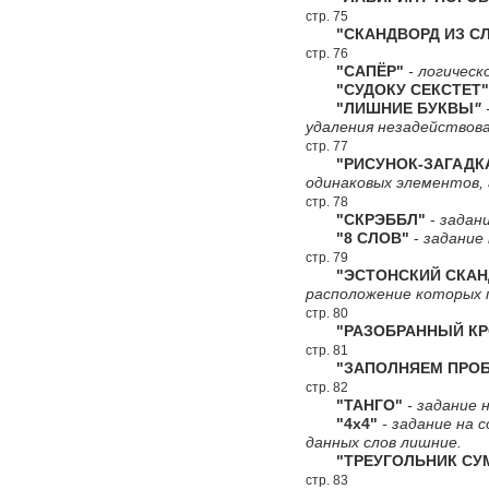
стр. 75
"СКАНДВОРД ИЗ СЛ
стр. 76
"САПЁР"
- логическ
"СУДОКУ СЕКСТЕТ"
"ЛИШНИЕ БУКВЫ
"
удаления незадействова
стр. 77
"РИСУНОК-ЗАГАДК
одинаковых элементов,
стр. 78
"СКРЭББЛ"
-
задани
"8 СЛОВ"
-
задание 
стр. 79
"ЭСТОНСКИЙ СКАНДВ
расположение которых
стр. 80
"РАЗОБРАННЫЙ КР
стр. 81
"ЗАПОЛНЯЕМ ПРОБ
стр. 82
"ТАНГО"
- задание н
"4х4"
- задание на 
данных слов лишние.
"ТРЕУГОЛЬНИК СУ
стр. 83