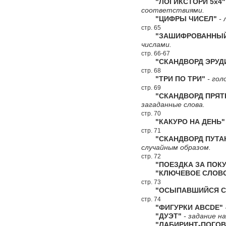
"ЛОГИКСТОРИ 5х4"
соответствиями.
"ЦИФРЫ ЧИСЕЛ"
- 
стр. 65
"ЗАШИФРОВАННЫЙ 
числами.
стр. 66-67
"СКАНДВОРД ЭРУД
стр. 68
"ТРИ ПО ТРИ"
- гол
стр. 69
"СКАНДВОРД ПРЯТ
загаданные слова.
стр. 70
"КАКУРО НА ДЕНЬ"
стр. 71
"СКАНДВОРД ПУТА
случайным образом.
стр. 72
"ПОЕЗДКА ЗА ПОКУ
"КЛЮЧЕВОЕ СЛОВ
стр. 73
"ОСЫПАВШИЙСЯ СК
стр. 74
"ФИГУРКИ ABCDE"
"ДУЭТ"
- задание н
"ЛАБИРИНТ-ПОГОВ