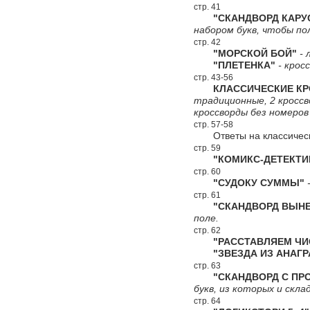
стр. 41
"СКАНДВОРД КАРУС
набором букв, чтобы по
стр. 42
"МОРСКОЙ БОЙ"
- 
"ПЛЕТЕНКА"
- крос
стр. 43-56
КЛАССИЧЕСКИЕ КР
традиционные, 2 кроссво
кроссворды без номеров
стр. 57-58
Ответы на классичес
стр. 59
"КОМИКС-ДЕТЕКТИ
стр. 60
"СУДОКУ СУММЫ"
-
стр. 61
"СКАНДВОРД ВЫНЕС
поле.
стр. 62
"РАССТАВЛЯЕМ ЧИ
"ЗВЕЗДА ИЗ АНАГР
стр. 63
"СКАНДВОРД С ПРО
букв, из которых и скл
стр. 64