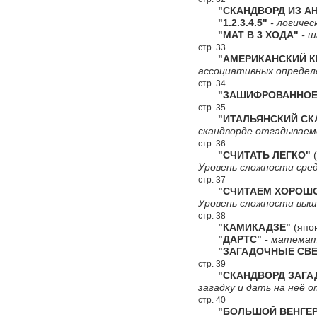
"СКАНДВОРД ИЗ АН
"1.2.3.4.5"
- логичес
"МАТ В 3 ХОДА"
- ш
стр. 33
"АМЕРИКАНСКИЙ КР
ассоциативных определ
стр. 34
"ЗАШИФРОВАННОЕ 
стр. 35
"ИТАЛЬЯНСКИЙ СКА
скандворде отгадываемо
стр. 36
"СЧИТАТЬ ЛЕГКО"
(
Уровень сложности сред
стр. 37
"СЧИТАЕМ ХОРОШ
Уровень сложности выш
стр. 38
"КАМИКАДЗЕ"
(япон
"ДАРТС"
- математи
"ЗАГАДОЧНЫЕ СВЕ
стр. 39
"СКАНДВОРД ЗАГА
загадку и дать на неё 
стр. 40
"БОЛЬШОЙ ВЕНГЕР