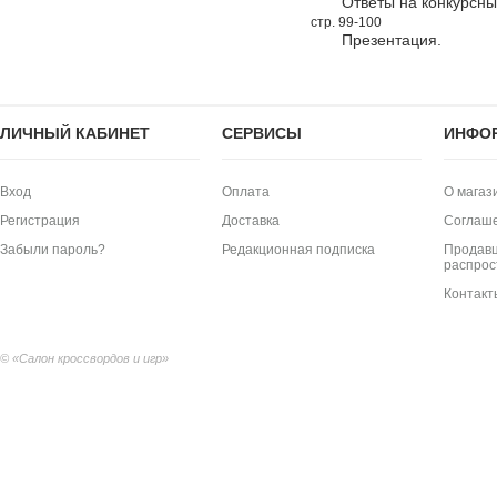
Ответы на конкурсн
стр. 99-100
Презентация.
ЛИЧНЫЙ КАБИНЕТ
СЕРВИСЫ
ИНФО
Вход
Оплата
О магаз
Регистрация
Доставка
Соглаш
Забыли пароль?
Редакционная подписка
Продавц
распрос
Контакт
© «Салон кроссвордов и игр»