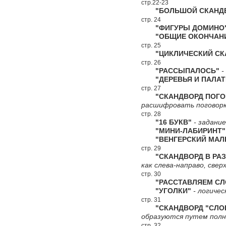
стр.22-23
"БОЛЬШОЙ СКАНДВ
стр. 24
"ФИГУРЫ ДОМИНО
"ОБЩИЕ ОКОНЧАН
стр. 25
"ЦИКЛИЧЕСКИЙ СКА
стр. 26
"РАССЫПАЛОСЬ"
-
"ДЕРЕВЬЯ И ПАЛАТ
стр. 27
"СКАНДВОРД ПОГО
расшифровать поговорк
стр. 28
"16 БУКВ"
- задание
"МИНИ-ЛАБИРИНТ"
"ВЕНГЕРСКИЙ МАЛЕ
стр. 29
"СКАНДВОРД В РАЗ
как слева-направо, сверх
стр. 30
"РАССТАВЛЯЕМ СЛ
"УГОЛКИ"
- логичес
стр. 31
"СКАНДВОРД "СЛО
образуются путем полн
стр. 32