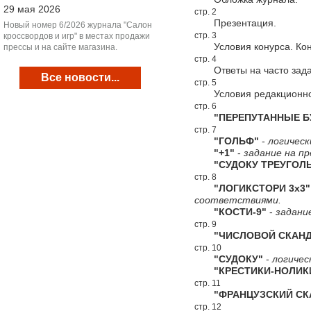
29 мая 2026
стр. 2
Презентация.
Новый номер 6/2026 журнала "Салон
стр. 3
кроссвордов и игр" в местах продажи
Условия конурса. Конк
прессы и на сайте магазина.
стр. 4
Ответы на часто зада
Все новости...
стр. 5
Условия редакционной
стр. 6
"ПЕРЕПУТАННЫЕ Б
стр. 7
"ГОЛЬФ"
-
логическ
"+1"
-
задание на пр
"СУДОКУ ТРЕУГОЛЬ
стр. 8
"ЛОГИКСТОРИ 3х3"
соответствиями.
"КОСТИ-9"
-
задани
стр. 9
"ЧИСЛОВОЙ СКАНД
стр. 10
"СУДОКУ"
-
логичес
"КРЕСТИКИ-НОЛИК
стр. 11
"ФРАНЦУЗСКИЙ СКА
стр. 12