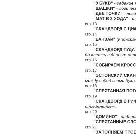
"9 БУКВ"
-
задание 
"ШАШКИ"
-
логичес
"ДВЕ ТОЧКИ"
-
логи
"МАТ В 2 ХОДА"
-
ш
стр. 13
"СКАНДВОРД С ЦИФ
стр. 14
"БАНЗАЙ"
(японский
стр. 15
"СКАНДВОРД ТУДА-
до клетки с данным опр
стр. 16
"СОБИРАЕМ КРОСС
стр. 17
"ЭСТОНСКИЙ СКАН
между собой всеми букв
стр. 18
"СПРЯТАННАЯ ПОГ
стр. 19
"СКАНДВОРД В РИ
определением.
стр. 20
"ДОМИНО"
- задани
"СПРЯТАННЫЕ СЛО
стр. 21
"ЗАПОЛНЯЕМ ПРОБ