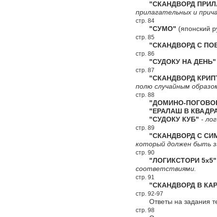
"СКАНДВОРД ПРИЛА
прилагательных и прич
стр. 84
"СУМО"
(японский р
стр. 85
"СКАНДВОРД С ПОВ
стр. 86
"СУДОКУ НА ДЕНЬ"
стр. 87
"СКАНДВОРД КРИПТ
полю случайным образо
стр. 88
"ДОМИНО-ПОГОВОР
"ЕРАЛАШ В КВАДРА
"СУДОКУ КУБ"
- лог
стр. 89
"СКАНДВОРД С СИ
который должен быть за
стр. 90
"ЛОГИКСТОРИ 5х5"
соответствиями.
стр. 91
"СКАНДВОРД В КАР
стр. 92-97
Ответы на задания т
стр. 98