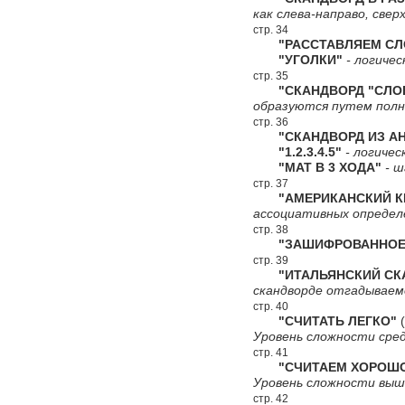
как слева-направо, сверх
стр. 34
"РАССТАВЛЯЕМ СЛ
"УГОЛКИ"
- логичес
стр. 35
"СКАНДВОРД "СЛО
образуются путем полн
стр. 36
"СКАНДВОРД ИЗ АН
"1.2.3.4.5"
- логичес
"МАТ В 3 ХОДА"
- ш
стр. 37
"АМЕРИКАНСКИЙ КР
ассоциативных определ
стр. 38
"ЗАШИФРОВАННОЕ 
стр. 39
"ИТАЛЬЯНСКИЙ СКА
скандворде отгадываемо
стр. 40
"СЧИТАТЬ ЛЕГКО"
(
Уровень сложности сред
стр. 41
"СЧИТАЕМ ХОРОШ
Уровень сложности выш
стр. 42