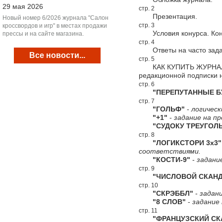
29 мая 2026
стр. 2
Презентация.
Новый номер 6/2026 журнала "Салон
стр. 3
кроссвордов и игр" в местах продажи
Условия конурса. Конк
прессы и на сайте магазина.
стр. 4
Ответы на часто зада
Все новости...
стр. 5
КАК КУПИТЬ ЖУРНАЛ "С
редакционной подписки 
стр. 6
"ПЕРЕПУТАННЫЕ Б
стр. 7
"ГОЛЬФ"
-
логическ
"+1"
-
задание на пр
"СУДОКУ ТРЕУГОЛЬ
стр. 8
"ЛОГИКСТОРИ 3х3"
соответствиями.
"КОСТИ-9"
-
задани
стр. 9
"ЧИСЛОВОЙ СКАНД
стр. 10
"СКРЭББЛ"
-
задани
"8 СЛОВ"
-
задание 
стр. 11
"ФРАНЦУЗСКИЙ СКА