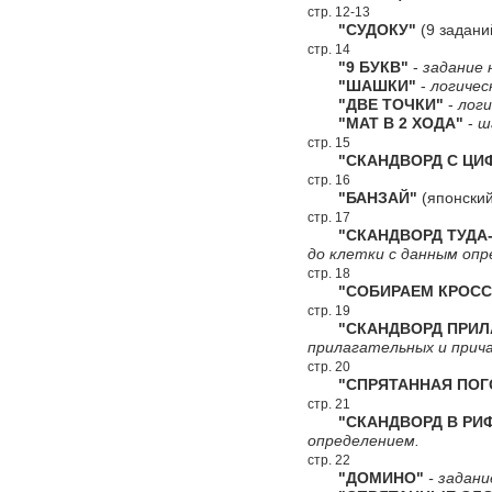
стр. 12-13
"СУДОКУ"
(9 задани
стр. 14
"9 БУКВ"
-
задание 
"ШАШКИ"
-
логичес
"ДВЕ ТОЧКИ"
-
логи
"МАТ В 2 ХОДА"
-
ш
стр. 15
"СКАНДВОРД С ЦИФ
стр. 16
"БАНЗАЙ"
(японский
стр. 17
"СКАНДВОРД ТУДА-
до клетки с данным опр
стр. 18
"СОБИРАЕМ КРОСС
стр. 19
"СКАНДВОРД ПРИЛА
прилагательных и прич
стр. 20
"СПРЯТАННАЯ ПОГ
стр. 21
"СКАНДВОРД В РИ
определением.
стр. 22
"ДОМИНО"
- задани