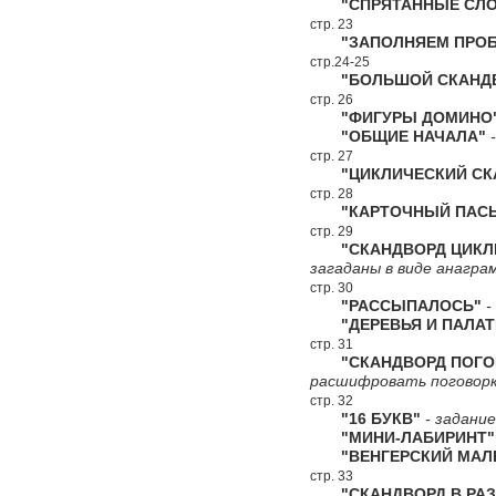
"СПРЯТАННЫЕ СЛО
стр. 23
"ЗАПОЛНЯЕМ ПРОБ
стр.24-25
"БОЛЬШОЙ СКАНДВ
стр. 26
"ФИГУРЫ ДОМИНО
"ОБЩИЕ НАЧАЛА"
-
стр. 27
"ЦИКЛИЧЕСКИЙ СКА
стр. 28
"КАРТОЧНЫЙ ПАСЬ
стр. 29
"СКАНДВОРД ЦИКЛИ
загаданы в виде анагра
стр. 30
"РАССЫПАЛОСЬ"
-
"ДЕРЕВЬЯ И ПАЛАТ
стр. 31
"СКАНДВОРД ПОГО
расшифровать поговорк
стр. 32
"16 БУКВ"
- задание
"МИНИ-ЛАБИРИНТ"
"ВЕНГЕРСКИЙ МАЛЕ
стр. 33
"СКАНДВОРД В РАЗ