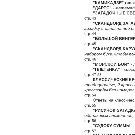
"КАМИКАДЗЕ"
(япон
"ДАРТС"
- математи
"ЗАГАДОЧНЫЕ СВЕ
стр. 43
"СКАНДВОРД ЗАГА
загадку и дать на неё 
стр. 44
"БОЛЬШОЙ ВЕНГЕР
стр. 45
"СКАНДВОРД КАРУС
набором букв, чтобы по
стр. 46
"МОРСКОЙ БОЙ"
- 
"ПЛЕТЕНКА"
- крос
стр. 47-53
КЛАССИЧЕСКИЕ КР
традиционные, 2 кроссво
кроссворды без номеров
стр. 54
Ответы на классичес
стр. 55
"РИСУНОК-ЗАГАДК
одинаковых элементов,
стр. 56
"СУДОКУ СУММЫ"
-
стр. 57