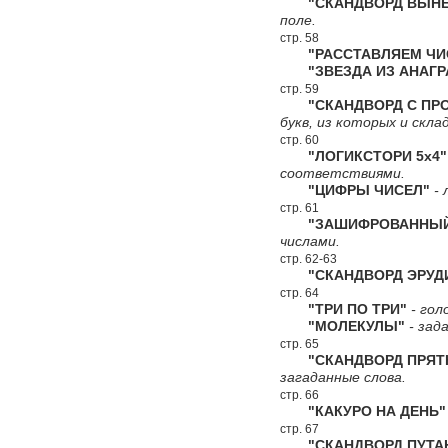
"СКАНДВОРД ВЫНЕС
поле.
стр. 58
"РАССТАВЛЯЕМ ЧИ
"ЗВЕЗДА ИЗ АНАГР
стр. 59
"СКАНДВОРД С ПРО
букв, из которых и скл
стр. 60
"ЛОГИКСТОРИ 5х4"
соответствиями.
"ЦИФРЫ ЧИСЕЛ"
- 
стр. 61
"ЗАШИФРОВАННЫЙ 
числами.
стр. 62-63
"СКАНДВОРД ЭРУД
стр. 64
"ТРИ ПО ТРИ"
- гол
"МОЛЕКУЛЫ"
- зад
стр. 65
"СКАНДВОРД ПРЯТ
загаданные слова.
стр. 66
"КАКУРО НА ДЕНЬ"
стр. 67
"СКАНДВОРД ПУТА