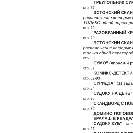
"ТРЕУГОЛЬНИК СУ
стр. 77
"ЭСТОНСКИЙ СКАНДВ
расположение которых 
ТОЛЬКО одной перегоро
стр. 78
"РАЗОБРАННЫЙ КР
стр. 79
"ЭСТОНСКИЙ СКАНДВ
расположение которых 
только одной перегород
стр. 80
"СУМО"
(японский р
стр. 81
"КОМИКС-ДЕТЕКТИ
стр. 82-83
"СУРИДЗА"
(11 зада
стр. 84
"СУДОКУ НА ДЕНЬ"
стр. 85
"СКАНДВОРД С ПОВ
стр. 86
"ДОМИНО-ПОГОВОР
"ЕРАЛАШ В КВАДРА
"СУДОКУ КУБ"
- лог
стр. 87