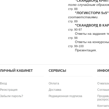
"СКАНДВОРД КРИПТ
полю случайным образо
стр. 88
"ЛОГИКСТОРИ 5х5"
соответствиями.
стр. 89
"СКАНДВОРД В КАР
стр. 90-97
Ответы на задания т
стр. 98
Ответы на конкурсн
стр. 99-100
Презентация.
ЛИЧНЫЙ КАБИНЕТ
СЕРВИСЫ
ИНФО
Вход
Оплата
О магаз
Регистрация
Доставка
Соглаш
Забыли пароль?
Редакционная подписка
Продавц
распрос
Контакт