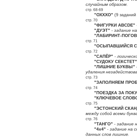
случайным образом.
стр. 68-69
"ОХХХО"
(9 заданий
стр. 70
"ФИГУРКИ ABCDE"
"ДУЭТ"
- задание н
"ЛАБИРИНТ-ПОГОВ
стр. 71
"ОСЫПАВШИЙСЯ СК
стр. 72
"САПЁР"
- логическ
"СУДОКУ СЕКСТЕТ"
"ЛИШНИЕ БУКВЫ
"
удаления незадействова
стр. 73
"ЗАПОЛНЯЕМ ПРОБ
стр. 74
"ПОЕЗДКА ЗА ПОКУ
"КЛЮЧЕВОЕ СЛОВ
стр. 75
"ЭСТОНСКИЙ СКАН
между собой всеми букв
стр. 76
"ТАНГО"
- задание н
"4х4"
- задание на 
данных слов лишние.