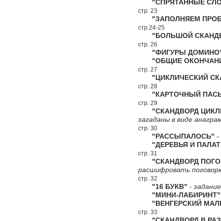
"СПРЯТАННЫЕ СЛО
стр. 23
"ЗАПОЛНЯЕМ ПРОБ
стр.24-25
"БОЛЬШОЙ СКАНДВ
стр. 26
"ФИГУРЫ ДОМИНО
"ОБЩИЕ ОКОНЧАН
стр. 27
"ЦИКЛИЧЕСКИЙ СКА
стр. 28
"КАРТОЧНЫЙ ПАСЬ
стр. 29
"СКАНДВОРД ЦИКЛИ
загаданы в виде анагра
стр. 30
"РАССЫПАЛОСЬ"
-
"ДЕРЕВЬЯ И ПАЛАТ
стр. 31
"СКАНДВОРД ПОГО
расшифровать поговорк
стр. 32
"16 БУКВ"
- задание
"МИНИ-ЛАБИРИНТ"
"ВЕНГЕРСКИЙ МАЛЕ
стр. 33
"СКАНДВОРД В РАЗ