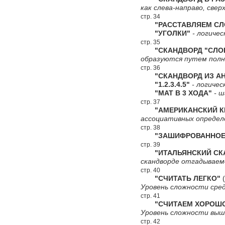
как слева-направо, сверх
стр. 34
"РАССТАВЛЯЕМ СЛ
"УГОЛКИ"
- логичес
стр. 35
"СКАНДВОРД "СЛО
образуются путем полн
стр. 36
"СКАНДВОРД ИЗ АН
"1.2.3.4.5"
- логичес
"МАТ В 3 ХОДА"
- ш
стр. 37
"АМЕРИКАНСКИЙ КР
ассоциативных определ
стр. 38
"ЗАШИФРОВАННОЕ 
стр. 39
"ИТАЛЬЯНСКИЙ СКА
скандворде отгадываемо
стр. 40
"СЧИТАТЬ ЛЕГКО"
(
Уровень сложности сред
стр. 41
"СЧИТАЕМ ХОРОШ
Уровень сложности выш
стр. 42