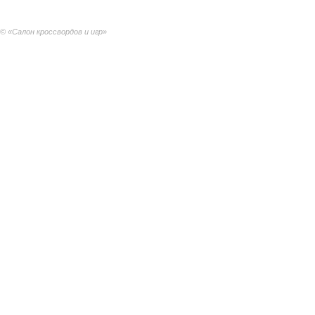
© «Салон кроссвордов и игр»