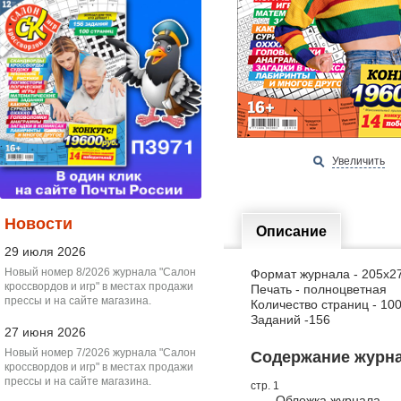
Увеличить
Новости
Описание
29 июля 2026
Новый номер 8/2026 журнала "Салон
Формат журнала - 205х2
кроссвордов и игр" в местах продажи
Печать - полноцветная
прессы и на сайте магазина.
Количество страниц - 10
Заданий -156
27 июня 2026
Новый номер 7/2026 журнала "Салон
Содержание журнал
кроссвордов и игр" в местах продажи
прессы и на сайте магазина.
стр. 1
Обложка журнала.