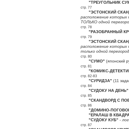
"ТРЕУГОЛЬНИК СУ
стр. 77
"ЭСТОНСКИЙ СКАНДВ
расположение которых 
ТОЛЬКО одной перегоро
стр. 78
"РАЗОБРАННЫЙ КР
стр. 79
"ЭСТОНСКИЙ СКАНДВ
расположение которых 
только одной перегород
стр. 80
"СУМО"
(японский р
стр. 81
"КОМИКС-ДЕТЕКТИ
стр. 82-83
"СУРИДЗА"
(11 зада
стр. 84
"СУДОКУ НА ДЕНЬ"
стр. 85
"СКАНДВОРД С ПОВ
стр. 86
"ДОМИНО-ПОГОВОР
"ЕРАЛАШ В КВАДРА
"СУДОКУ КУБ"
- лог
стр. 87