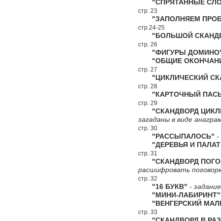
"СПРЯТАННЫЕ СЛО
стр. 23
"ЗАПОЛНЯЕМ ПРОБ
стр.24-25
"БОЛЬШОЙ СКАНДВ
стр. 26
"ФИГУРЫ ДОМИНО
"ОБЩИЕ ОКОНЧАН
стр. 27
"ЦИКЛИЧЕСКИЙ СКА
стр. 28
"КАРТОЧНЫЙ ПАСЬ
стр. 29
"СКАНДВОРД ЦИКЛИ
загаданы в виде анагра
стр. 30
"РАССЫПАЛОСЬ"
-
"ДЕРЕВЬЯ И ПАЛАТ
стр. 31
"СКАНДВОРД ПОГО
расшифровать поговорк
стр. 32
"16 БУКВ"
- задание
"МИНИ-ЛАБИРИНТ"
"ВЕНГЕРСКИЙ МАЛЕ
стр. 33
"СКАНДВОРД В РАЗ