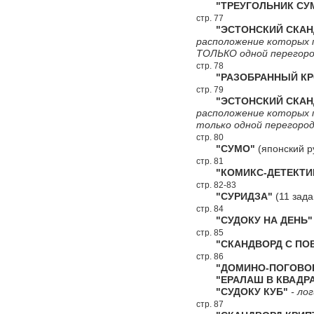
"ТРЕУГОЛЬНИК СУ
стр. 77
"ЭСТОНСКИЙ СКАНДВ
расположение которых 
ТОЛЬКО одной перегоро
стр. 78
"РАЗОБРАННЫЙ КР
стр. 79
"ЭСТОНСКИЙ СКАНДВ
расположение которых 
только одной перегород
стр. 80
"СУМО"
(японский р
стр. 81
"КОМИКС-ДЕТЕКТИ
стр. 82-83
"СУРИДЗА"
(11 зада
стр. 84
"СУДОКУ НА ДЕНЬ"
стр. 85
"СКАНДВОРД С ПОВ
стр. 86
"ДОМИНО-ПОГОВОР
"ЕРАЛАШ В КВАДРА
"СУДОКУ КУБ"
- лог
стр. 87