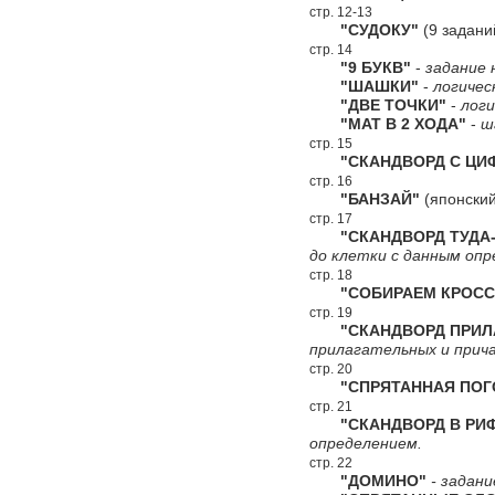
стр. 12-13
"СУДОКУ"
(9 задани
стр. 14
"9 БУКВ"
-
задание 
"ШАШКИ"
-
логичес
"ДВЕ ТОЧКИ"
-
логи
"МАТ В 2 ХОДА"
-
ш
стр. 15
"СКАНДВОРД С ЦИФ
стр. 16
"БАНЗАЙ"
(японский
стр. 17
"СКАНДВОРД ТУДА-
до клетки с данным опр
стр. 18
"СОБИРАЕМ КРОСС
стр. 19
"СКАНДВОРД ПРИЛА
прилагательных и прич
стр. 20
"СПРЯТАННАЯ ПОГ
стр. 21
"СКАНДВОРД В РИ
определением.
стр. 22
"ДОМИНО"
- задани