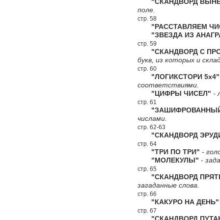
"СКАНДВОРД ВЫНЕС
поле.
стр. 58
"РАССТАВЛЯЕМ ЧИ
"ЗВЕЗДА ИЗ АНАГР
стр. 59
"СКАНДВОРД С ПРО
букв, из которых и скл
стр. 60
"ЛОГИКСТОРИ 5х4"
соответствиями.
"ЦИФРЫ ЧИСЕЛ"
- 
стр. 61
"ЗАШИФРОВАННЫЙ 
числами.
стр. 62-63
"СКАНДВОРД ЭРУД
стр. 64
"ТРИ ПО ТРИ"
- гол
"МОЛЕКУЛЫ"
- зад
стр. 65
"СКАНДВОРД ПРЯТ
загаданные слова.
стр. 66
"КАКУРО НА ДЕНЬ"
стр. 67
"СКАНДВОРД ПУТА