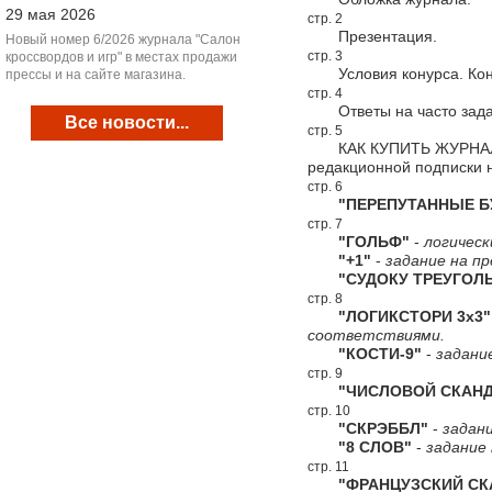
29 мая 2026
стр. 2
Презентация.
Новый номер 6/2026 журнала "Салон
стр. 3
кроссвордов и игр" в местах продажи
Условия конурса. Конк
прессы и на сайте магазина.
стр. 4
Ответы на часто зада
Все новости...
стр. 5
КАК КУПИТЬ ЖУРНАЛ "С
редакционной подписки 
стр. 6
"ПЕРЕПУТАННЫЕ Б
стр. 7
"ГОЛЬФ"
-
логическ
"+1"
-
задание на пр
"СУДОКУ ТРЕУГОЛЬ
стр. 8
"ЛОГИКСТОРИ 3х3"
соответствиями.
"КОСТИ-9"
-
задани
стр. 9
"ЧИСЛОВОЙ СКАНД
стр. 10
"СКРЭББЛ"
-
задани
"8 СЛОВ"
-
задание 
стр. 11
"ФРАНЦУЗСКИЙ СКА