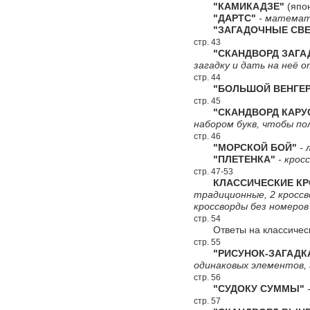
"КАМИКАДЗЕ"
(япон
"ДАРТС"
- математи
"ЗАГАДОЧНЫЕ СВЕ
стр. 43
"СКАНДВОРД ЗАГА
загадку и дать на неё 
стр. 44
"БОЛЬШОЙ ВЕНГЕР
стр. 45
"СКАНДВОРД КАРУС
набором букв, чтобы по
стр. 46
"МОРСКОЙ БОЙ"
- 
"ПЛЕТЕНКА"
- крос
стр. 47-53
КЛАССИЧЕСКИЕ КР
традиционные, 2 кроссво
кроссворды без номеров
стр. 54
Ответы на классичес
стр. 55
"РИСУНОК-ЗАГАДК
одинаковых элементов,
стр. 56
"СУДОКУ СУММЫ"
-
стр. 57