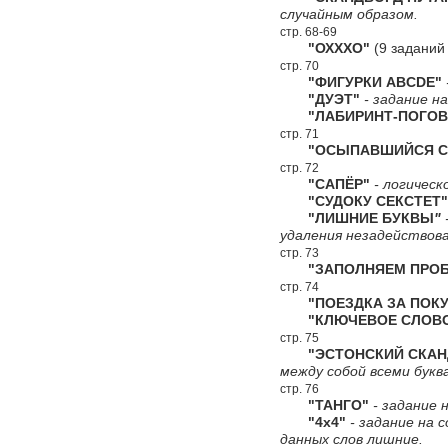
случайным образом.
стр. 68-69
"ОХХХО"
(9 заданий
стр. 70
"ФИГУРКИ ABCDE"
"ДУЭТ"
- задание н
"ЛАБИРИНТ-ПОГОВ
стр. 71
"ОСЫПАВШИЙСЯ СК
стр. 72
"САПЁР"
- логическ
"СУДОКУ СЕКСТЕТ"
"ЛИШНИЕ БУКВЫ
"
удаления незадействова
стр. 73
"ЗАПОЛНЯЕМ ПРОБ
стр. 74
"ПОЕЗДКА ЗА ПОКУ
"КЛЮЧЕВОЕ СЛОВ
стр. 75
"ЭСТОНСКИЙ СКАН
между собой всеми букв
стр. 76
"ТАНГО"
- задание н
"4х4"
- задание на 
данных слов лишние.