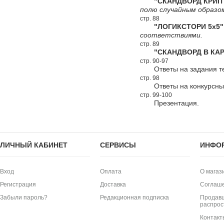
"СКАНДВОРД КРИПТ
полю случайным образо
стр. 88
"ЛОГИКСТОРИ 5х5"
соответствиями.
стр. 89
"СКАНДВОРД В КАР
стр. 90-97
Ответы на задания т
стр. 98
Ответы на конкурсн
стр. 99-100
Презентация.
ЛИЧНЫЙ КАБИНЕТ
СЕРВИСЫ
ИНФО
Вход
Оплата
О магаз
Регистрация
Доставка
Соглаш
Забыли пароль?
Редакционная подписка
Продавц
распрос
Контакт