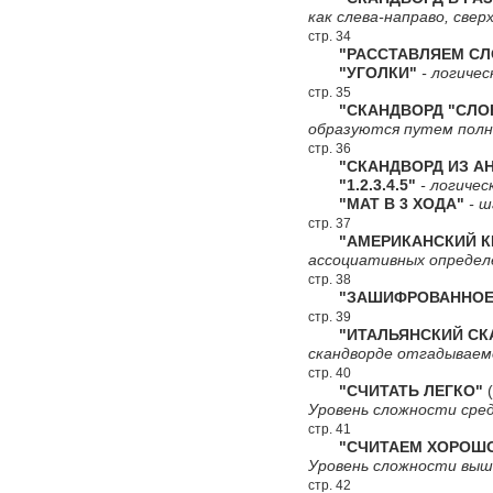
как слева-направо, сверх
стр. 34
"РАССТАВЛЯЕМ СЛ
"УГОЛКИ"
- логичес
стр. 35
"СКАНДВОРД "СЛО
образуются путем полн
стр. 36
"СКАНДВОРД ИЗ АН
"1.2.3.4.5"
- логичес
"МАТ В 3 ХОДА"
- ш
стр. 37
"АМЕРИКАНСКИЙ КР
ассоциативных определ
стр. 38
"ЗАШИФРОВАННОЕ 
стр. 39
"ИТАЛЬЯНСКИЙ СКА
скандворде отгадываемо
стр. 40
"СЧИТАТЬ ЛЕГКО"
(
Уровень сложности сред
стр. 41
"СЧИТАЕМ ХОРОШ
Уровень сложности выш
стр. 42