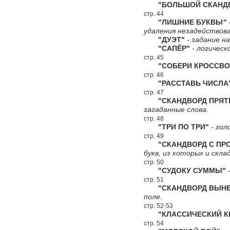
"БОЛЬШОЙ СКАНДВ
стр. 44
"ЛИШНИЕ БУКВЫ
"
удаления незадействова
"ДУЭТ"
- задание н
"САПЁР"
- логическ
стр. 45
"СОБЕРИ КРОССВО
стр. 46
"РАССТАВЬ ЧИСЛА
стр. 47
"СКАНДВОРД ПРЯТ
загаданные слова.
стр. 48
"ТРИ ПО ТРИ"
- гол
стр. 49
"СКАНДВОРД С ПРО
букв, из которых и скл
стр. 50
"СУДОКУ СУММЫ"
-
стр. 51
"СКАНДВОРД ВЫНЕС
поле.
стр. 52-53
"КЛАССИЧЕСКИЙ КР
стр. 54