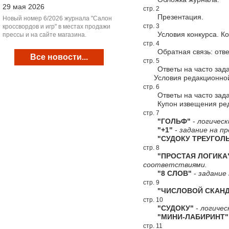
29 мая 2026
стр. 2
Презентация.
Новый номер 6/2026 журнала "Салон
стр. 3
кроссвордов и игр" в местах продажи
Условия конкурса. Конк
прессы и на сайте магазина.
стр. 4
Обратная связь: ответ
Все новости...
стр. 5
Ответы на часто зада
Условия редакционной
стр. 6
Ответы на часто зада
Купон извещения редак
стр. 7
"ГОЛЬФ"
-
логическ
"+1"
-
задание на пр
"СУДОКУ ТРЕУГОЛЬ
стр. 8
"ПРОСТАЯ ЛОГИКА
соответствиями.
"8 СЛОВ"
-
задание 
стр. 9
"ЧИСЛОВОЙ СКАНД
стр. 10
"СУДОКУ"
-
логичес
"МИНИ-ЛАБИРИНТ"
стр. 11