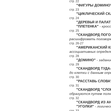
стр. 22
"ФИГУРЫ ДОМИНО
стр. 23
"ЦИКЛИЧЕСКИЙ СКА
стр. 24
"ДЕРЕВЬЯ И ПАЛАТ
"ПЛЕТЕНКА"
- крос
стр. 25
"СКАНДВОРД ПОГО
расшифровать поговорк
стр. 26-27
"АМЕРИКАНСКИЙ КР
ассоциативных определ
стр. 28
"ДОМИНО"
- задани
стр. 29
"СКАНДВОРД ТУДА-
до клетки с данным опр
стр. 30
"РАССТАВЬ СЛОВА
стр. 31
"СКАНДВОРД "СЛО
образуются путем полн
стр. 32
"СКАНДВОРД ИЗ АН
"УГОЛКИ"
- логичес
стр. 33