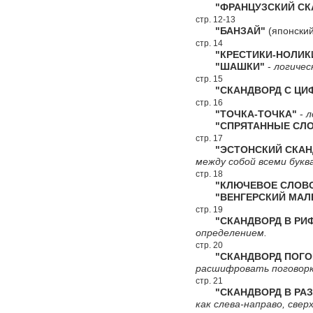
"ФРАНЦУЗСКИЙ СКА
стр. 12-13
"БАНЗАЙ"
(японский
стр. 14
"КРЕСТИКИ-НОЛИК
"ШАШКИ"
-
логичес
стр. 15
"СКАНДВОРД С ЦИФ
стр. 16
"ТОЧКА-ТОЧКА"
-
л
"СПРЯТАННЫЕ СЛО
стр. 17
"ЭСТОНСКИЙ СКАН
между собой всеми букв
стр. 18
"КЛЮЧЕВОЕ СЛОВ
"ВЕНГЕРСКИЙ МАЛЕ
стр. 19
"СКАНДВОРД В РИ
определением.
стр. 20
"СКАНДВОРД ПОГО
расшифровать поговорк
стр. 21
"СКАНДВОРД В РАЗ
как слева-направо, сверх