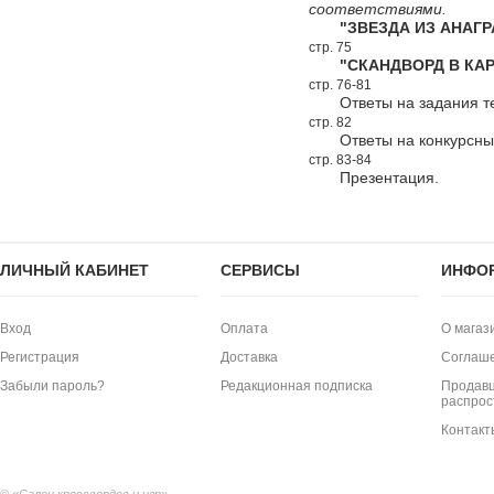
соответствиями.
"ЗВЕЗДА ИЗ АНАГР
стр. 75
"СКАНДВОРД В КАР
стр. 76-81
Ответы на задания т
стр. 82
Ответы на конкурсн
стр. 83-84
Презентация.
ЛИЧНЫЙ КАБИНЕТ
СЕРВИСЫ
ИНФО
Вход
Оплата
О магаз
Регистрация
Доставка
Соглаш
Забыли пароль?
Редакционная подписка
Продавц
распрос
Контакт