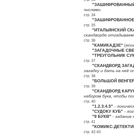
"ЗАШИФРОВАННЫЙ 
числами.
стр. 34
"ЗАШИФРОВАННОЕ 
стр. 35
"ИТАЛЬЯНСКИЙ СКА
скандворде отгадываемо
стр. 36
"КАМИКАДЗЕ"
(япон
"ЗАГАДОЧНЫЕ СВЕ
"ТРЕУГОЛЬНИК СУ
стр. 37
"СКАНДВОРД ЗАГА
загадку и дать на неё 
стр. 38
"БОЛЬШОЙ ВЕНГЕР
стр. 39
"СКАНДВОРД КАРУС
набором букв, чтобы по
стр. 40
"1.2.3.4.5"
- логичес
"СУДОКУ КУБ"
- лог
"9 БУКВ"
-
задание 
стр. 41
"КОМИКС-ДЕТЕКТИ
стр. 42-43