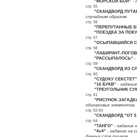
"МОРСКОЙ БОЙ"
- 
стр. 55
"СКАНДВОРД ПУТА
случайным образом.
стр. 56
"ПЕРЕПУТАННЫЕ Б
"ПОЕЗДКА ЗА ПОКУ
стр. 57
"ОСЫПАВШИЙСЯ СК
стр. 58
"ЛАБИРИНТ-ПОГОВ
"РАССЫПАЛОСЬ"
-
стр. 59
"СКАНДВОРД ИЗ СЛ
стр. 60
"СУДОКУ СЕКСТЕТ"
"16 БУКВ"
- задание
"ТРЕУГОЛЬНИК СУ
стр. 61
"РИСУНОК-ЗАГАДК
одинаковых элементов,
стр. 62-63
"СКАНДВОРД "ОТ 5 
стр. 64
"ТАНГО"
- задание н
"4х4"
- задание на 
данных слов лишние.