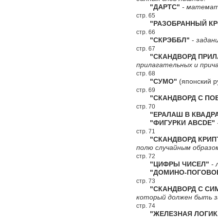
"ДАРТС"
- математи
стр. 65
"РАЗОБРАННЫЙ КР
стр. 66
"СКРЭББЛ"
-
задани
стр. 67
"СКАНДВОРД ПРИЛА
прилагательных и прич
стр. 68
"СУМО"
(японский р
стр. 69
"СКАНДВОРД С ПОВ
стр. 70
"ЕРАЛАШ В КВАДРА
"ФИГУРКИ ABCDE"
стр. 71
"СКАНДВОРД КРИПТ
полю случайным образо
стр. 72
"ЦИФРЫ ЧИСЕЛ"
- 
"ДОМИНО-ПОГОВОР
стр. 73
"СКАНДВОРД С СИ
который должен быть за
стр. 74
"ЖЕЛЕЗНАЯ ЛОГИК