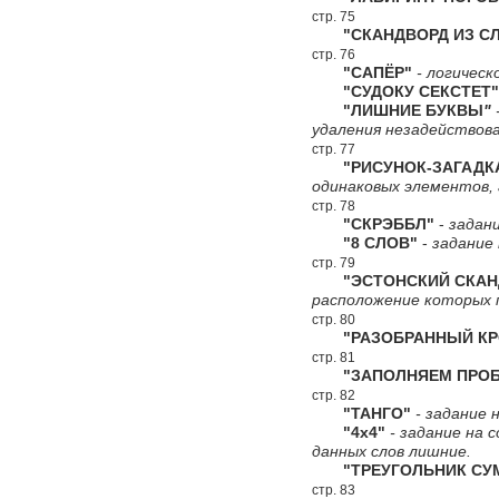
стр. 75
"СКАНДВОРД ИЗ СЛ
стр. 76
"САПЁР"
- логическ
"СУДОКУ СЕКСТЕТ"
"ЛИШНИЕ БУКВЫ
"
удаления незадействова
стр. 77
"РИСУНОК-ЗАГАДК
одинаковых элементов,
стр. 78
"СКРЭББЛ"
-
задани
"8 СЛОВ"
-
задание 
стр. 79
"ЭСТОНСКИЙ СКАНДВ
расположение которых
стр. 80
"РАЗОБРАННЫЙ КР
стр. 81
"ЗАПОЛНЯЕМ ПРОБ
стр. 82
"ТАНГО"
- задание н
"4х4"
- задание на 
данных слов лишние.
"ТРЕУГОЛЬНИК СУ
стр. 83