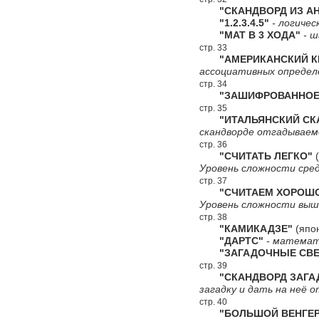
"СКАНДВОРД ИЗ АН
"1.2.3.4.5"
- логичес
"МАТ В 3 ХОДА"
- ш
стр. 33
"АМЕРИКАНСКИЙ КР
ассоциативных определ
стр. 34
"ЗАШИФРОВАННОЕ 
стр. 35
"ИТАЛЬЯНСКИЙ СКА
скандворде отгадываемо
стр. 36
"СЧИТАТЬ ЛЕГКО"
(
Уровень сложности сред
стр. 37
"СЧИТАЕМ ХОРОШ
Уровень сложности выш
стр. 38
"КАМИКАДЗЕ"
(япон
"ДАРТС"
- математи
"ЗАГАДОЧНЫЕ СВЕ
стр. 39
"СКАНДВОРД ЗАГА
загадку и дать на неё 
стр. 40
"БОЛЬШОЙ ВЕНГЕР