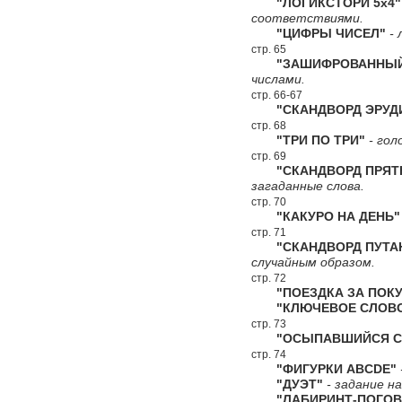
"ЛОГИКСТОРИ 5х4"
соответствиями.
"ЦИФРЫ ЧИСЕЛ"
- 
стр. 65
"ЗАШИФРОВАННЫЙ 
числами.
стр. 66-67
"СКАНДВОРД ЭРУД
стр. 68
"ТРИ ПО ТРИ"
- гол
стр. 69
"СКАНДВОРД ПРЯТ
загаданные слова.
стр. 70
"КАКУРО НА ДЕНЬ"
стр. 71
"СКАНДВОРД ПУТА
случайным образом.
стр. 72
"ПОЕЗДКА ЗА ПОКУ
"КЛЮЧЕВОЕ СЛОВ
стр. 73
"ОСЫПАВШИЙСЯ СК
стр. 74
"ФИГУРКИ ABCDE"
"ДУЭТ"
- задание н
"ЛАБИРИНТ-ПОГОВ