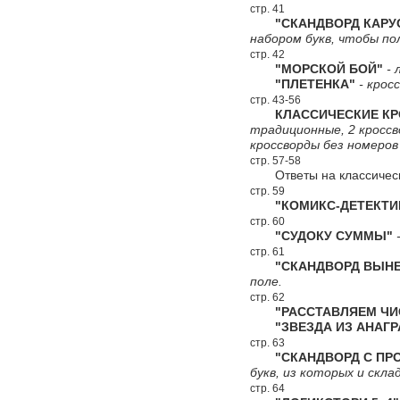
стр. 41
"СКАНДВОРД КАРУС
набором букв, чтобы по
стр. 42
"МОРСКОЙ БОЙ"
- 
"ПЛЕТЕНКА"
- крос
стр. 43-56
КЛАССИЧЕСКИЕ КР
традиционные, 2 кроссво
кроссворды без номеров
стр. 57-58
Ответы на классичес
стр. 59
"КОМИКС-ДЕТЕКТИ
стр. 60
"СУДОКУ СУММЫ"
-
стр. 61
"СКАНДВОРД ВЫНЕС
поле.
стр. 62
"РАССТАВЛЯЕМ ЧИ
"ЗВЕЗДА ИЗ АНАГР
стр. 63
"СКАНДВОРД С ПРО
букв, из которых и скл
стр. 64