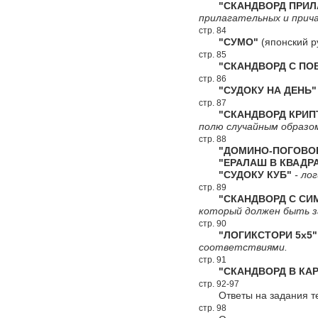
"СКАНДВОРД ПРИЛА
прилагательных и прич
стр. 84
"СУМО"
(японский р
стр. 85
"СКАНДВОРД С ПОВ
стр. 86
"СУДОКУ НА ДЕНЬ"
стр. 87
"СКАНДВОРД КРИПТ
полю случайным образо
стр. 88
"ДОМИНО-ПОГОВОР
"ЕРАЛАШ В КВАДРА
"СУДОКУ КУБ"
- лог
стр. 89
"СКАНДВОРД С СИ
который должен быть за
стр. 90
"ЛОГИКСТОРИ 5х5"
соответствиями.
стр. 91
"СКАНДВОРД В КАР
стр. 92-97
Ответы на задания т
стр. 98