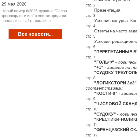
29 мая 2026
стр. 2
Презентация.
Новый номер 6/2026 журнала "Салон
стр. 3
кроссвордов и игр" в местах продажи
Условия конурса. Конк
прессы и на сайте магазина.
стр. 4
Ответы на часто зада
Все новости...
стр. 5
Условия редакционной
стр. 6
"ПЕРЕПУТАННЫЕ Б
стр. 7
"ГОЛЬФ"
-
логическ
"+1"
-
задание на пр
"СУДОКУ ТРЕУГОЛЬ
стр. 8
"ЛОГИКСТОРИ 3х3"
соответствиями.
"КОСТИ-9"
-
задани
стр. 9
"ЧИСЛОВОЙ СКАНД
стр. 10
"СУДОКУ"
-
логичес
"КРЕСТИКИ-НОЛИК
стр. 11
"ФРАНЦУЗСКИЙ СКА
стр. 12