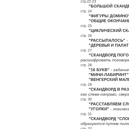
стр.22-23
"БОЛЬШОЙ СКАНДВ
стр. 24
"ФИГУРЫ ДОМИНО
"ОБЩИЕ ОКОНЧАН
стр. 25
"ЦИКЛИЧЕСКИЙ СКА
стр. 26
"РАССЫПАЛОСЬ"
-
"ДЕРЕВЬЯ И ПАЛАТ
стр. 27
"СКАНДВОРД ПОГО
расшифровать поговорк
стр. 28
"16 БУКВ"
- задание
"МИНИ-ЛАБИРИНТ"
"ВЕНГЕРСКИЙ МАЛЕ
стр. 29
"СКАНДВОРД В РАЗ
как слева-направо, сверх
стр. 30
"РАССТАВЛЯЕМ СЛ
"УГОЛКИ"
- логичес
стр. 31
"СКАНДВОРД "СЛО
образуются путем полн
стр. 32