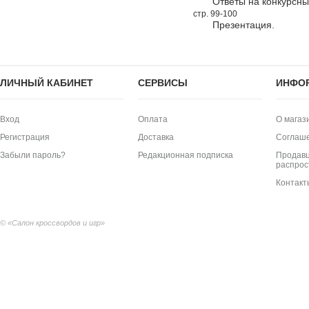
Ответы на конкурсн
стр. 99-100
Презентация.
ЛИЧНЫЙ КАБИНЕТ
СЕРВИСЫ
ИНФО
Вход
Оплата
О магаз
Регистрация
Доставка
Соглаш
Забыли пароль?
Редакционная подписка
Продавц
распрос
Контакт
© «Салон кроссвордов и игр»