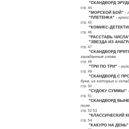
"СКАНДВОРД ЭРУД
стр. 44
"МОРСКОЙ БОЙ"
- 
"ПЛЕТЕНКА"
- крос
стр. 45
"КОМИКС-ДЕТЕКТИ
стр. 46
"РАССТАВЬ ЧИСЛА
"ЗВЕЗДА ИЗ АНАГР
стр. 47
"СКАНДВОРД ПРЯТ
загаданные слова.
стр. 48
"ТРИ ПО ТРИ"
- гол
стр. 49
"СКАНДВОРД С ПРО
букв, из которых и скл
стр. 50
"СУДОКУ СУММЫ"
-
стр. 51
"СКАНДВОРД ВЫНЕС
поле.
стр. 52-53
"КЛАССИЧЕСКИЙ КР
стр. 54
"КАКУРО НА ДЕНЬ"