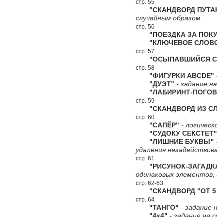
стр. 55
"СКАНДВОРД ПУТА
случайным образом.
стр. 56
"ПОЕЗДКА ЗА ПОКУ
"КЛЮЧЕВОЕ СЛОВ
стр. 57
"ОСЫПАВШИЙСЯ СК
стр. 58
"ФИГУРКИ ABCDE"
"ДУЭТ"
- задание н
"ЛАБИРИНТ-ПОГОВ
стр. 59
"СКАНДВОРД ИЗ СЛ
стр. 60
"САПЁР"
- логическ
"СУДОКУ СЕКСТЕТ"
"ЛИШНИЕ БУКВЫ
"
удаления незадействова
стр. 61
"РИСУНОК-ЗАГАДК
одинаковых элементов,
стр. 62-63
"СКАНДВОРД "ОТ 5 
стр. 64
"ТАНГО"
- задание н
"4х4"
- задание на 