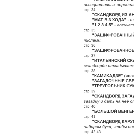
ассоциативных определ
стр. 34
"СКАНДВОРД ИЗ АН
"МАТ В 3 ХОДА"
- ш
"1.2.3.4.5"
- логичес
стр. 35
"ЗАШИФРОВАННЫЙ 
числами.
стр. 36
"ЗАШИФРОВАННОЕ 
стр. 37
"ИТАЛЬЯНСКИЙ СКА
скандворде отгадываемо
стр. 38
"КАМИКАДЗЕ"
(япон
"ЗАГАДОЧНЫЕ СВЕ
"ТРЕУГОЛЬНИК СУ
стр. 39
"СКАНДВОРД ЗАГА
загадку и дать на неё 
стр. 40
"БОЛЬШОЙ ВЕНГЕР
стр. 41
"СКАНДВОРД КАРУС
набором букв, чтобы по
стр. 42-43