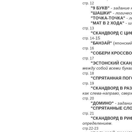
стр. 12
"9 БУКВ"
-
задание 
"ШАШКИ"
-
логичес
"ТОЧКА-ТОЧКА"
-
л
"МАТ В 2 ХОДА"
-
ш
стр. 13
"СКАНДВОРД С ЦИФ
-15
стр. 14
"БАНЗАЙ"
(японский
стр. 16
"СОБЕРИ КРОССВО
стр. 17
"ЭСТОНСКИЙ СКАН
между собой всеми букв
стр. 18
"СПРЯТАННАЯ ПОГ
стр. 19
"СКАНДВОРД В РАЗ
как слева-направо, сверх
стр. 20
"ДОМИНО"
- задани
"СПРЯТАННЫЕ СЛО
стр. 21
"СКАНДВОРД В РИ
определением.
стр.22-23