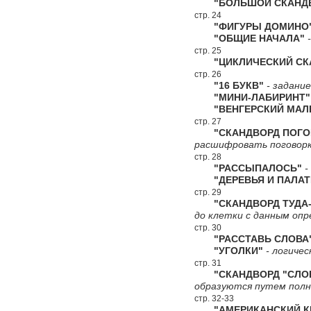
"БОЛЬШОЙ СКАНДВ
стр. 24
"ФИГУРЫ ДОМИНО
"ОБЩИЕ НАЧАЛА"
-
стр. 25
"ЦИКЛИЧЕСКИЙ СКА
стр. 26
"16 БУКВ"
- задание
"МИНИ-ЛАБИРИНТ"
"ВЕНГЕРСКИЙ МАЛЕ
стр. 27
"СКАНДВОРД ПОГО
расшифровать поговорк
стр. 28
"РАССЫПАЛОСЬ"
-
"ДЕРЕВЬЯ И ПАЛАТ
стр. 29
"СКАНДВОРД ТУДА-
до клетки с данным опр
стр. 30
"РАССТАВЬ СЛОВА
"УГОЛКИ"
- логичес
стр. 31
"СКАНДВОРД "СЛО
образуются путем полн
стр. 32-33
"АМЕРИКАНСКИЙ КР