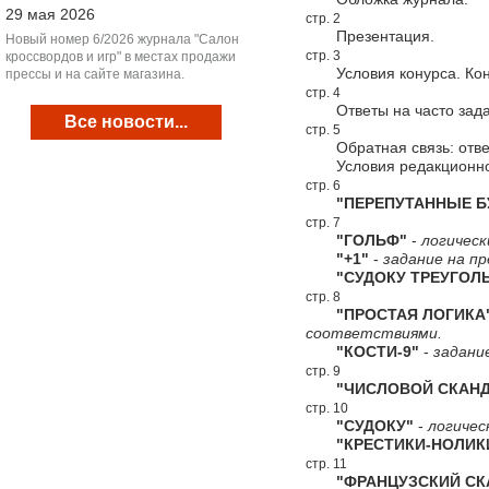
29 мая 2026
стр. 2
Презентация.
Новый номер 6/2026 журнала "Салон
стр. 3
кроссвордов и игр" в местах продажи
Условия конурса. Конк
прессы и на сайте магазина.
стр. 4
Ответы на часто зада
Все новости...
стр. 5
Обратная связь: ответ
Условия редакционной
стр. 6
"ПЕРЕПУТАННЫЕ Б
стр. 7
"ГОЛЬФ"
-
логическ
"+1"
-
задание на пр
"СУДОКУ ТРЕУГОЛЬ
стр. 8
"ПРОСТАЯ ЛОГИКА
соответствиями.
"КОСТИ-9"
-
задани
стр. 9
"ЧИСЛОВОЙ СКАНД
стр. 10
"СУДОКУ"
-
логичес
"КРЕСТИКИ-НОЛИК
стр. 11
"ФРАНЦУЗСКИЙ СКА