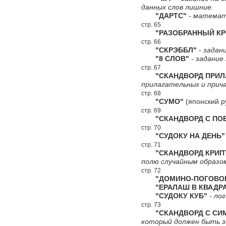
данных слов лишние.
"ДАРТС"
- математи
стр. 65
"РАЗОБРАННЫЙ КР
стр. 66
"СКРЭББЛ"
-
задани
"8 СЛОВ"
-
задание 
стр. 67
"СКАНДВОРД ПРИЛА
прилагательных и прич
стр. 68
"СУМО"
(японский р
стр. 69
"СКАНДВОРД С ПОВ
стр. 70
"СУДОКУ НА ДЕНЬ"
стр. 71
"СКАНДВОРД КРИПТ
полю случайным образо
стр. 72
"ДОМИНО-ПОГОВОР
"ЕРАЛАШ В КВАДРА
"СУДОКУ КУБ"
- лог
стр. 73
"СКАНДВОРД С СИ
который должен быть за