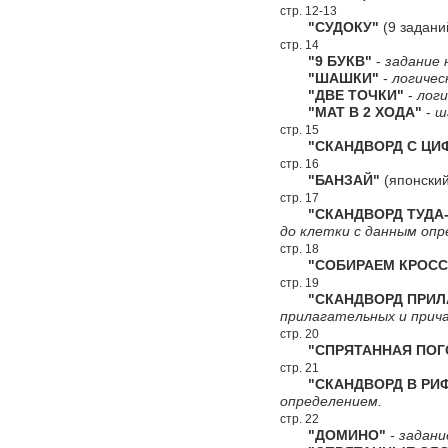
стр. 12-13
"СУДОКУ"
(9 задани
стр. 14
"9 БУКВ"
-
задание 
"ШАШКИ"
-
логичес
"ДВЕ ТОЧКИ"
-
логи
"МАТ В 2 ХОДА"
-
ш
стр. 15
"СКАНДВОРД С ЦИФ
стр. 16
"БАНЗАЙ"
(японский
стр. 17
"СКАНДВОРД ТУДА-
до клетки с данным опр
стр. 18
"СОБИРАЕМ КРОСС
стр. 19
"СКАНДВОРД ПРИЛА
прилагательных и прич
стр. 20
"СПРЯТАННАЯ ПОГ
стр. 21
"СКАНДВОРД В РИ
определением.
стр. 22
"ДОМИНО"
- задани