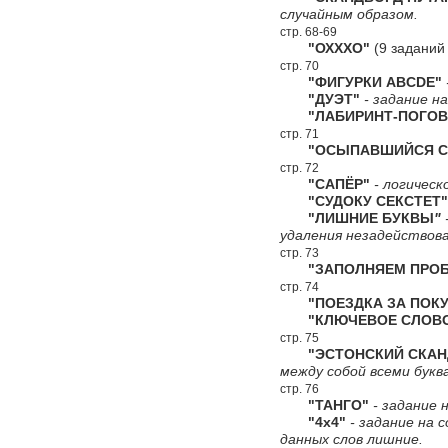
случайным образом.
стр. 68-69
"ОХХХО"
(9 заданий
стр. 70
"ФИГУРКИ ABCDE"
"ДУЭТ"
- задание н
"ЛАБИРИНТ-ПОГОВ
стр. 71
"ОСЫПАВШИЙСЯ СК
стр. 72
"САПЁР"
- логическ
"СУДОКУ СЕКСТЕТ"
"ЛИШНИЕ БУКВЫ
"
удаления незадействова
стр. 73
"ЗАПОЛНЯЕМ ПРОБ
стр. 74
"ПОЕЗДКА ЗА ПОКУ
"КЛЮЧЕВОЕ СЛОВ
стр. 75
"ЭСТОНСКИЙ СКАН
между собой всеми букв
стр. 76
"ТАНГО"
- задание н
"4х4"
- задание на 
данных слов лишние.