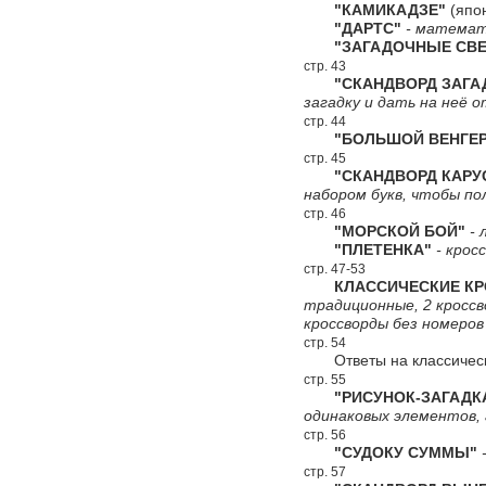
"КАМИКАДЗЕ"
(япон
"ДАРТС"
- математи
"ЗАГАДОЧНЫЕ СВЕ
стр. 43
"СКАНДВОРД ЗАГА
загадку и дать на неё 
стр. 44
"БОЛЬШОЙ ВЕНГЕР
стр. 45
"СКАНДВОРД КАРУС
набором букв, чтобы по
стр. 46
"МОРСКОЙ БОЙ"
- 
"ПЛЕТЕНКА"
- крос
стр. 47-53
КЛАССИЧЕСКИЕ КР
традиционные, 2 кроссво
кроссворды без номеров
стр. 54
Ответы на классичес
стр. 55
"РИСУНОК-ЗАГАДК
одинаковых элементов,
стр. 56
"СУДОКУ СУММЫ"
-
стр. 57