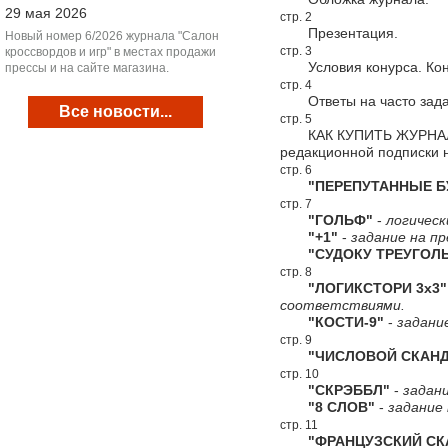
29 мая 2026
стр. 2
Презентация.
Новый номер 6/2026 журнала "Салон
стр. 3
кроссвордов и игр" в местах продажи
Условия конурса. Конк
прессы и на сайте магазина.
стр. 4
Ответы на часто зада
Все новости...
стр. 5
КАК КУПИТЬ ЖУРНАЛ "С
редакционной подписки 
стр. 6
"ПЕРЕПУТАННЫЕ Б
стр. 7
"ГОЛЬФ"
-
логическ
"+1"
-
задание на пр
"СУДОКУ ТРЕУГОЛЬ
стр. 8
"ЛОГИКСТОРИ 3х3"
соответствиями.
"КОСТИ-9"
-
задани
стр. 9
"ЧИСЛОВОЙ СКАНД
стр. 10
"СКРЭББЛ"
-
задани
"8 СЛОВ"
-
задание 
стр. 11
"ФРАНЦУЗСКИЙ СКА