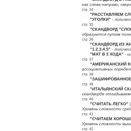
как слева-направо, сверх
стр. 34
"РАССТАВЛЯЕМ СЛ
"УГОЛКИ"
- логичес
стр. 35
"СКАНДВОРД "СЛО
образуются путем полн
стр. 36
"СКАНДВОРД ИЗ АН
"1.2.3.4.5"
- логичес
"МАТ В 3 ХОДА"
- ш
стр. 37
"АМЕРИКАНСКИЙ КР
ассоциативных определ
стр. 38
"ЗАШИФРОВАННОЕ 
стр. 39
"ИТАЛЬЯНСКИЙ СКА
скандворде отгадываемо
стр. 40
"СЧИТАТЬ ЛЕГКО"
(
Уровень сложности сред
стр. 41
"СЧИТАЕМ ХОРОШ
Уровень сложности выш
стр. 42