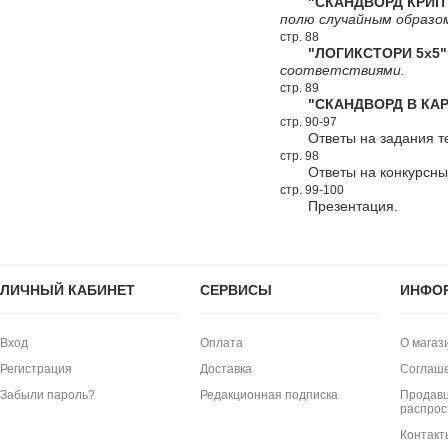
"СКАНДВОРД КРИПТ
полю случайным образо
стр. 88
"ЛОГИКСТОРИ 5х5"
соответствиями.
стр. 89
"СКАНДВОРД В КАР
стр. 90-97
Ответы на задания т
стр. 98
Ответы на конкурсн
стр. 99-100
Презентация.
ЛИЧНЫЙ КАБИНЕТ
СЕРВИСЫ
ИНФО
Вход
Оплата
О магаз
Регистрация
Доставка
Соглаш
Забыли пароль?
Редакционная подписка
Продавц
распрос
Контакт