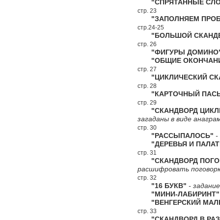
"СПРЯТАННЫЕ СЛО
стр. 23
"ЗАПОЛНЯЕМ ПРОБ
стр.24-25
"БОЛЬШОЙ СКАНДВ
стр. 26
"ФИГУРЫ ДОМИНО
"ОБЩИЕ ОКОНЧАН
стр. 27
"ЦИКЛИЧЕСКИЙ СКА
стр. 28
"КАРТОЧНЫЙ ПАСЬ
стр. 29
"СКАНДВОРД ЦИКЛИ
загаданы в виде анагра
стр. 30
"РАССЫПАЛОСЬ"
-
"ДЕРЕВЬЯ И ПАЛАТ
стр. 31
"СКАНДВОРД ПОГО
расшифровать поговорк
стр. 32
"16 БУКВ"
- задание
"МИНИ-ЛАБИРИНТ"
"ВЕНГЕРСКИЙ МАЛЕ
стр. 33
"СКАНДВОРД В РАЗ