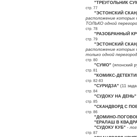
"ТРЕУГОЛЬНИК СУ
стр. 77
"ЭСТОНСКИЙ СКАНДВ
расположение которых 
ТОЛЬКО одной перегоро
стр. 78
"РАЗОБРАННЫЙ КР
стр. 79
"ЭСТОНСКИЙ СКАНДВ
расположение которых 
только одной перегород
стр. 80
"СУМО"
(японский р
стр. 81
"КОМИКС-ДЕТЕКТИ
стр. 82-83
"СУРИДЗА"
(11 зада
стр. 84
"СУДОКУ НА ДЕНЬ"
стр. 85
"СКАНДВОРД С ПОВ
стр. 86
"ДОМИНО-ПОГОВОР
"ЕРАЛАШ В КВАДРА
"СУДОКУ КУБ"
- лог
стр. 87