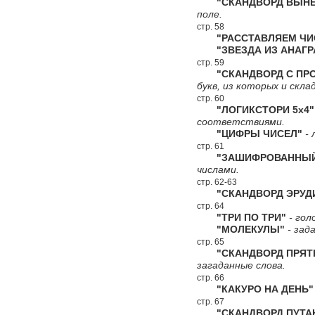
"СКАНДВОРД ВЫНЕС
поле.
стр. 58
"РАССТАВЛЯЕМ ЧИ
"ЗВЕЗДА ИЗ АНАГР
стр. 59
"СКАНДВОРД С ПРО
букв, из которых и скл
стр. 60
"ЛОГИКСТОРИ 5х4"
соответствиями.
"ЦИФРЫ ЧИСЕЛ"
- 
стр. 61
"ЗАШИФРОВАННЫЙ 
числами.
стр. 62-63
"СКАНДВОРД ЭРУД
стр. 64
"ТРИ ПО ТРИ"
- гол
"МОЛЕКУЛЫ"
- зад
стр. 65
"СКАНДВОРД ПРЯТ
загаданные слова.
стр. 66
"КАКУРО НА ДЕНЬ"
стр. 67
"СКАНДВОРД ПУТА