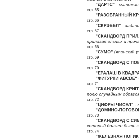
"ДАРТС"
- математи
стр. 65
"РАЗОБРАННЫЙ КР
стр. 66
"СКРЭББЛ"
-
задани
стр. 67
"СКАНДВОРД ПРИЛА
прилагательных и прич
стр. 68
"СУМО"
(японский р
стр. 69
"СКАНДВОРД С ПОВ
стр. 70
"ЕРАЛАШ В КВАДРА
"ФИГУРКИ ABCDE"
стр. 71
"СКАНДВОРД КРИПТ
полю случайным образо
стр. 72
"ЦИФРЫ ЧИСЕЛ"
- 
"ДОМИНО-ПОГОВОР
стр. 73
"СКАНДВОРД С СИ
который должен быть за
стр. 74
"ЖЕЛЕЗНАЯ ЛОГИК