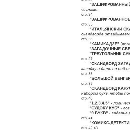
"ЗАШИФРОВАННЫЙ 
числами.
стр. 34
"ЗАШИФРОВАННОЕ 
стр. 35
"ИТАЛЬЯНСКИЙ СКА
скандворде отгадываемо
стр. 36
"КАМИКАДЗЕ"
(япон
"ЗАГАДОЧНЫЕ СВЕ
"ТРЕУГОЛЬНИК СУ
стр. 37
"СКАНДВОРД ЗАГА
загадку и дать на неё 
стр. 38
"БОЛЬШОЙ ВЕНГЕР
стр. 39
"СКАНДВОРД КАРУС
набором букв, чтобы по
стр. 40
"1.2.3.4.5"
- логичес
"СУДОКУ КУБ"
- лог
"9 БУКВ"
-
задание 
стр. 41
"КОМИКС-ДЕТЕКТИ
стр. 42-43