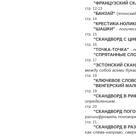
"ФРАНЦУЗСКИЙ СКА
стр. 12-13
"БАНЗАЙ"
(японский
стр. 14
"КРЕСТИКИ-НОЛИК
"ШАШКИ"
-
логичес
стр. 15
"СКАНДВОРД С ЦИФ
стр. 16
"ТОЧКА-ТОЧКА"
-
л
"СПРЯТАННЫЕ СЛО
стр. 17
"ЭСТОНСКИЙ СКАН
между собой всеми букв
стр. 18
"КЛЮЧЕВОЕ СЛОВ
"ВЕНГЕРСКИЙ МАЛЕ
стр. 19
"СКАНДВОРД В РИ
определением.
стр. 20
"СКАНДВОРД ПОГО
расшифровать поговорк
стр. 21
"СКАНДВОРД В РАЗ
как слева-направо, сверх