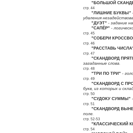
"БОЛЬШОЙ СКАНДВ
стр. 44
"ЛИШНИЕ БУКВЫ
"
удаления незадействова
"ДУЭТ"
- задание н
"САПЁР"
- логическ
стр. 45
"СОБЕРИ КРОССВО
стр. 46
"РАССТАВЬ ЧИСЛА
стр. 47
"СКАНДВОРД ПРЯТ
загаданные слова.
стр. 48
"ТРИ ПО ТРИ"
- гол
стр. 49
"СКАНДВОРД С ПРО
букв, из которых и скл
стр. 50
"СУДОКУ СУММЫ"
-
стр. 51
"СКАНДВОРД ВЫНЕС
поле.
стр. 52-53
"КЛАССИЧЕСКИЙ КР
стр. 54