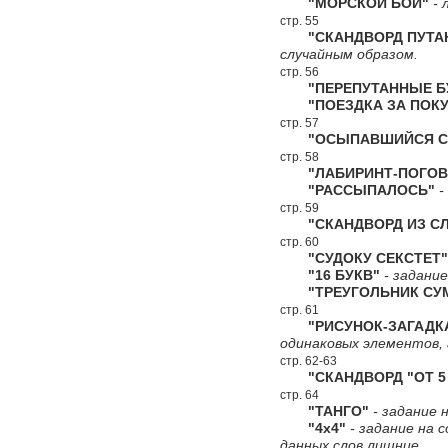
"МОРСКОЙ БОЙ"
- 
стр. 55
"СКАНДВОРД ПУТА
случайным образом.
стр. 56
"ПЕРЕПУТАННЫЕ Б
"ПОЕЗДКА ЗА ПОКУ
стр. 57
"ОСЫПАВШИЙСЯ СК
стр. 58
"ЛАБИРИНТ-ПОГОВ
"РАССЫПАЛОСЬ"
-
стр. 59
"СКАНДВОРД ИЗ СЛ
стр. 60
"СУДОКУ СЕКСТЕТ"
"16 БУКВ"
- задание
"ТРЕУГОЛЬНИК СУ
стр. 61
"РИСУНОК-ЗАГАДК
одинаковых элементов,
стр. 62-63
"СКАНДВОРД "ОТ 5 
стр. 64
"ТАНГО"
- задание н
"4х4"
- задание на 
данных слов лишние.