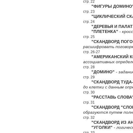
стр. 22
"ФИГУРЫ ДОМИНО
стр. 23
"ЦИКЛИЧЕСКИЙ СКА
стр. 24
"ДЕРЕВЬЯ И ПАЛАТ
"ПЛЕТЕНКА"
- крос
стр. 25
"СКАНДВОРД ПОГО
расшифровать поговорк
стр. 26-27
"АМЕРИКАНСКИЙ КР
ассоциативных определ
стр. 28
"ДОМИНО"
- задани
стр. 29
"СКАНДВОРД ТУДА-
до клетки с данным опр
стр. 30
"РАССТАВЬ СЛОВА
стр. 31
"СКАНДВОРД "СЛО
образуются путем полн
стр. 32
"СКАНДВОРД ИЗ АН
"УГОЛКИ"
- логичес
стр. 33