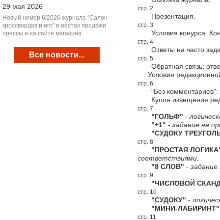
29 мая 2026
стр. 2
Презентация.
Новый номер 6/2026 журнала "Салон
стр. 3
кроссвордов и игр" в местах продажи
Условия конурса. Конк
прессы и на сайте магазина.
стр. 4
Ответы на часто зада
Все новости...
стр. 5
Обратная связь: ответ
Условия редакционной
стр. 6
"Без комментариев": ц
Купон извещения редак
стр. 7
"ГОЛЬФ"
-
логическ
"+1"
-
задание на пр
"СУДОКУ ТРЕУГОЛЬ
стр. 8
"ПРОСТАЯ ЛОГИКА
соответствиями.
"8 СЛОВ"
-
задание 
стр. 9
"ЧИСЛОВОЙ СКАНД
стр. 10
"СУДОКУ"
-
логичес
"МИНИ-ЛАБИРИНТ"
стр. 11