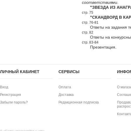
соответствиями.
"ЗВЕЗДА ИЗ АНАГР
стр. 75
"СКАНДВОРД В КАР
стр. 76-81
Ответы на задания т
стр. 82
Ответы на конкурсн
стр. 83-84
Презентация.
ЛИЧНЫЙ КАБИНЕТ
СЕРВИСЫ
ИНФО
Вход
Оплата
О магаз
Регистрация
Доставка
Соглаш
Забыли пароль?
Редакционная подписка
Продавц
распрос
Контакт