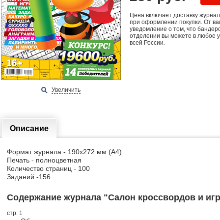
Цена включает доставку журна
при оформлении покупки. От ва
уведомление о том, что бандер
отделении вы можете в любое у
всей России
.
Увеличить
Описание
Формат журнала - 190х272 мм (А4)
Печать - полноцветная
Количество страниц - 100
Заданий -156
Содержание журнала "Салон кроссвордов и игр"
стр. 1