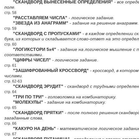
"СКАНДВОРД ВЫНЕСЕННЫЕ ОПРЕДЕЛЕНИЯ"
- все опред
поле.
стр. 58
"РАССТАВЛЯЕМ ЧИСЛА"
- логическое задание.
"ЗВЕЗДА ИЗ АНАГРАММ"
- задание на решение анаграмм.
стр. 59
"СКАНДВОРД С ПРОПУСКАМИ"
- в каждом определении с
букв, из которых и складывается слово-ответ на это определ
стр. 60
"ЛОГИКСТОРИ 5х4"
- задание на логическое мышление с
соответствиями.
"ЦИФРЫ ЧИСЕЛ"
- логическое задание.
стр. 61
"ЗАШИФРОВАННЫЙ КРОССВОРД"
- кроссворд, в которо
числами.
стр. 62-63
"СКАНДВОРД ЭРУДИТ"
- скандворд с трудными определен
стр. 64
"ТРИ ПО ТРИ"
- головоломка на комбинаторику.
"МОЛЕКУЛЫ"
- задание на комбинаторику.
стр. 65
"СКАНДВОРД ПРЯТКИ"
- после полного решения скандво
загаданные слова.
стр. 66
"КАКУРО НА ДЕНЬ"
- математическое логическое задани
стр. 67
"СКАНДВОРД ПУТАНИЦА"
- определения к словам-ответа