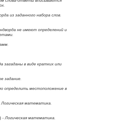
ром слова-ответы вписываются
рх.
орда из заданного набора слов.
андворда не имеют определений и
ветами.
амм.
а загаданы в виде кратких или
е задание.
мо определить местоположение в
 Логическая математика.
и)
- Логическая математика.