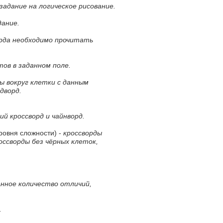
 задание на логическое рисование.
дание.
орда необходимо прочитать
тов в заданном поле.
ы вокруг клетки с данным
дворд.
ий кроссворд и чайнворд.
ровня сложности) -
кроссворды
россворды без чёрных клеток,
анное количество отличий,
.