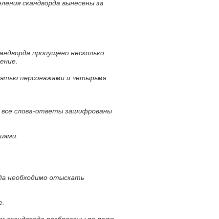
еления скандворда вынесены за
кандворда пропущено несколько
ение.
 пятью персонажами и четырьмя
м все слова-ответы зашифрованы
иями.
рда необходимо отыскать
е.
м скандворда разбросаны по полю