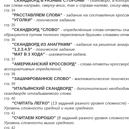
"СКАНДВОРД В РАЗНЫЕ СТОРОНЫ"
- скандворд, в кото
как слева-направо, сверху-вниз, так и справа-налево, снизу-вве
стр. 34
"РАССТАВЛЯЕМ СЛОВА"
- задание на составление кроссв
"УГОЛКИ"
- логическое задание.
стр. 35
"СКАНДВОРД "СЛОВО"
- определённые слова-ответы ск
образуются путем полного пересечения другими словами-от
стр. 36
"СКАНДВОРД ИЗ АНАГРАММ"
- задание на решение анагр
"1.2.3.4.5"
- логическое задание.
"МАТ В 3 ХОДА"
- шахматная задача.
стр. 37
"АМЕРИКАНСКИЙ КРОССВОРД"
- слова-ответы кроссворд
ассоциативных определений.
стр. 38
"ЗАШИФРОВАННОЕ СЛОВО"
- математическое логическо
стр. 39
"ИТАЛЬЯНСКИЙ СКАНДВОРД"
- дополнительно необходи
скандворде отгадываемого слова.
стр. 40
"СЧИТАТЬ ЛЕГКО"
(13 заданий разного уровня сложности)
-
Уровень сложности средний и ниже среднего.
стр. 41
"СЧИТАЕМ ХОРОШО"
(8 заданий разного уровня сложност
Уровень сложности выше среднего.
стр. 42