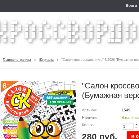
Войти
Главная страница
Журналы
"Салон кроссвордов и игр" 6/2026 (Бумажная ве
"Салон кроссво
(Бумажная вер
Артикул:
1549
Наличие:
В наличи
Кол-во:
280 руб.
В 