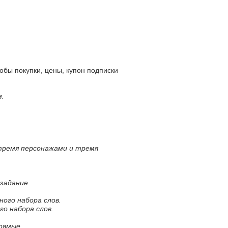
покупки, цены, купон подписки
м.
 тремя персонажами и тремя
задание.
ного набора слов.
го набора слов.
рямые.