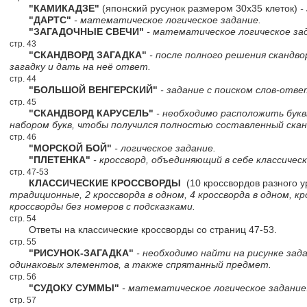
"КАМИКАДЗЕ"
(японский русунок размером 30х35 клеток)
-
"ДАРТС"
- математическое логическое задание.
"ЗАГАДОЧНЫЕ СВЕЧИ"
- математическое логическое за
стр. 43
"СКАНДВОРД ЗАГАДКА"
- после полного решения скандв
загадку и дать на неё ответ.
стр. 44
"БОЛЬШОЙ ВЕНГЕРСКИЙ"
- задание с поиском слов-отве
стр. 45
"СКАНДВОРД КАРУСЕЛЬ"
- необходимо расположить букв
набором букв, чтобы получился полностью составленный скан
стр. 46
"МОРСКОЙ БОЙ"
- логическое задание.
"ПЛЕТЕНКА"
- кроссворд, объединяющий в себе классическ
стр. 47-53
КЛАССИЧЕСКИЕ КРОССВОРДЫ
(10 кроссвордов разного у
традиционные, 2 кроссворда в одном, 4 кроссворда в одном, к
кроссворды без номеров с подсказками.
стр. 54
Ответы на классические кроссворды со страниц 47-53.
стр. 55
"РИСУНОК-ЗАГАДКА"
- необходимо найти на рисунке зад
одинаковых элементов, а также спрятанный предмет.
стр. 56
"СУДОКУ СУММЫ"
- математическое логическое задание
стр. 57