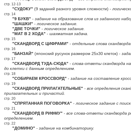
стр. 12-13
"СУДОКУ"
(9 заданий разного уровня сложности) -
логическ
стр. 14
"9 БУКВ"
-
задание на образование слов из заданного набо
"ШАШКИ"
-
логическое задание.
"ДВЕ ТОЧКИ"
-
логическое задание.
"МАТ В 2 ХОДА"
-
шахматная задача.
стр. 15
"СКАНДВОРД С ЦИФРАМИ"
-
отдельные слова скандворд
стр. 16
"БАНЗАЙ"
(японский русунок размером 25х30 клеток) -
зада
стр. 17
"СКАНДВОРД ТУДА-СЮДА"
-
слова-ответы скандворда н
до клетки с данным определением.
стр. 18
"СОБИРАЕМ КРОССВОРД"
-
задание на составление кросс
стр. 19
"СКАНДВОРД ПРИЛАГАТЕЛЬНЫЕ"
- все определения ска
прилагательных и причастий.
стр. 20
"СПРЯТАННАЯ ПОГОВОРКА"
-
логическое задание с поиск
стр. 21
"СКАНДВОРД В РИФМУ"
- все слова-ответы скандворда 
определением.
стр. 22
"ДОМИНО"
- задание на комбинаторику.