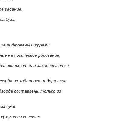
ое задание.
ра букв.
а зашифрованы цифрами.
ние на логическое рисование.
ачинаются от или заканчиваются
ворда из заданного набора слов.
ндворда составлены только из
ом букв.
рифмуются со своим