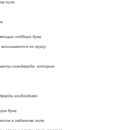
ом поле.
к.
омощью подбора букв.
 вписываются по кругу.
тветы скандворда, которые
ндворда необходимо
ора букв.
ветов в заданном поле.