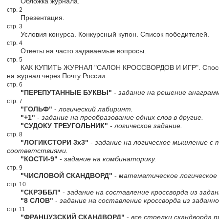
Обложка журнала.
стр. 2
Презентация.
стр. 3
Условия конурса. Конкурсный купон. Список победителей.
стр. 4
Ответы на часто задаваемые вопросы.
стр. 5
КАК КУПИТЬ ЖУРНАЛ "САЛОН КРОССВОРДОВ И ИГР". Способы 
на журнал через Почту России.
стр. 6
"ПЕРЕПУТАННЫЕ БУКВЫ"
-
задание на решение анаграм
стр. 7
"ГОЛЬФ"
-
логический лабиринт.
"+1"
-
задание на преобразование одних слов в другие.
"СУДОКУ ТРЕУГОЛЬНИК"
-
логическое задание.
стр. 8
"ЛОГИКСТОРИ 3х3"
-
задание на логическое мышление с
соответствиями.
"КОСТИ-9"
-
задание на комбинаторику.
стр. 9
"ЧИСЛОВОЙ СКАНДВОРД"
-
математическое логическое 
стр. 10
"СКРЭББЛ"
-
задание на составление кроссворда из задан
"8 СЛОВ"
-
задание на составление кроссворда из заданно
стр. 11
"ФРАНЦУЗСКИЙ СКАНДВОРД"
-
все стрелки скандворда п