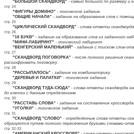
"БОЛЬШОЙ СКАНДВОРД"
- самый большой по размеру и к
стр. 24
"ФИГУРЫ ДОМИНО"
- логическое задание.
"ОБЩИЕ НАЧАЛА"
- задание на образование слов с помощ
стр. 25
"ЦИКЛИЧЕСКИЙ СКАНДВОРД"
- слова-ответы скандворда
стр. 26
"16 БУКВ"
- задание на образование слов из заданного наб
"МИНИ-ЛАБИРИНТ"
- логический лабиринт.
"ВЕНГЕРСКИЙ МАЛЕНЬКИЙ"
- задание с поиском слов-от
стр. 27
"СКАНДВОРД ПОГОВОРКА"
- после полного решения ска
расшифровать поговорку.
стр. 28
"РАССЫПАЛОСЬ"
- задание на комбинаторику.
"ДЕРЕВЬЯ И ПАЛАТКИ"
- логическое задание.
стр. 29
"СКАНДВОРД ТУДА-СЮДА"
-
слова-ответы скандворда н
до клетки с данным определением.
стр. 30
"РАССТАВЬ СЛОВА"
- задание на составление кроссворда
"УГОЛКИ"
- логическое задание.
стр. 31
"СКАНДВОРД "СЛОВО"
- определённые слова-ответы ск
образуются путем полного пересечения другими словами-от
стр. 32-33
"АМЕРИКАНСКИЙ КРОССВОРД"
- слова-ответы кроссворд