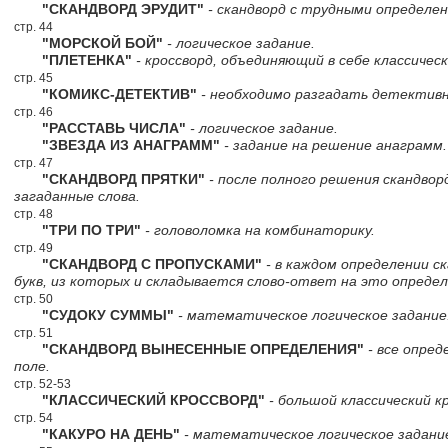
"СКАНДВОРД ЭРУДИТ"
- скандворд с трудными определен
стр. 44
"МОРСКОЙ БОЙ"
- логическое задание.
"ПЛЕТЕНКА"
- кроссворд, объединяющий в себе классическ
стр. 45
"КОМИКС-ДЕТЕКТИВ"
- необходимо разгадать детектив
стр. 46
"РАССТАВЬ ЧИСЛА"
- логическое задание.
"ЗВЕЗДА ИЗ АНАГРАММ"
- задание на решение анаграмм.
стр. 47
"СКАНДВОРД ПРЯТКИ"
- после полного решения скандво
загаданные слова.
стр. 48
"ТРИ ПО ТРИ"
- головоломка на комбинаторику.
стр. 49
"СКАНДВОРД С ПРОПУСКАМИ"
- в каждом определении с
букв, из которых и складывается слово-ответ на это определ
стр. 50
"СУДОКУ СУММЫ"
- математическое логическое задание
стр. 51
"СКАНДВОРД ВЫНЕСЕННЫЕ ОПРЕДЕЛЕНИЯ"
- все опред
поле.
стр. 52-53
"КЛАССИЧЕСКИЙ КРОССВОРД"
- большой классический к
стр. 54
"КАКУРО НА ДЕНЬ"
- математическое логическое задани