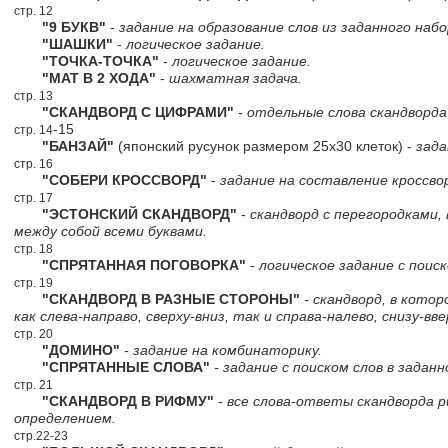
стр. 12
"9 БУКВ"
-
задание на образование слов из заданного набо
"ШАШКИ"
-
логическое задание.
"ТОЧКА-ТОЧКА"
-
логическое задание.
"МАТ В 2 ХОДА"
-
шахматная задача.
стр. 13
"СКАНДВОРД С ЦИФРАМИ"
-
отдельные слова скандворд
-15
стр. 14
"БАНЗАЙ"
(японский русунок размером 25х30 клеток) -
зада
стр. 16
"СОБЕРИ КРОССВОРД"
-
задание на составление кроссвор
стр. 17
"ЭСТОНСКИЙ СКАНДВОРД"
-
скандворд с перегородками,
между собой всеми буквами.
стр. 18
"СПРЯТАННАЯ ПОГОВОРКА"
-
логическое задание с поиск
стр. 19
"СКАНДВОРД В РАЗНЫЕ СТОРОНЫ"
- скандворд, в кото
как слева-направо, сверху-вниз, так и справа-налево, снизу-вве
стр. 20
"ДОМИНО"
- задание на комбинаторику.
"СПРЯТАННЫЕ СЛОВА"
- задание с поиском слов в заданн
стр. 21
"СКАНДВОРД В РИФМУ"
- все слова-ответы скандворда 
определением.
стр.22-23