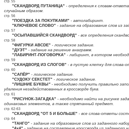
стр. 55
"СКАНДВОРД ПУТАНИЦА"
- определения к словам-ответа
случайным образом.
стр. 56
"ПОЕЗДКА ЗА ПОКУПКАМИ"
- автолабиринт.
"КЛЮЧЕВОЕ СЛОВО"
- задание на образование слов из за
стр. 57
"ОСЫПАВШИЙСЯ СКАНДВОРД"
- все определения скандв
стр. 58
"ФИГУРКИ ABCDE"
- логическое задание.
"ДУЭТ"
- задание на решение анаграмм.
"ЛАБИРИНТ-ПОГОВОРКА"
- лабиринт, в котором необхо
стр. 59
"СКАНДВОРД ИЗ СЛОГОВ"
- в пустую клетку для слова-
стр. 60
"САПЁР"
- логическое задание.
"СУДОКУ СЕКСТЕТ"
- логическое задание.
"ЛИШНИЕ БУКВЫ
"
- необходимо получить правильно зап
удаления незадействованных в кроссворде букв.
стр. 61
"РИСУНОК-ЗАГАДКА"
- необходимо найти на рисунке зад
одинаковых элементов, а также спрятанный предмет.
стр. 62-63
"СКАНДВОРД "ОТ 5 И БОЛЬШЕ"
- все слова-ответы сост
стр. 64
"ТАНГО"
- задание на образование слов из заданного набор
"4х4"
- задание на составление кроссворда из заданного н