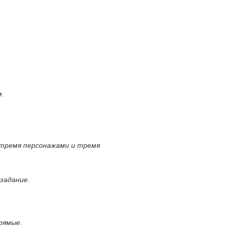
м.
 тремя персонажами и тремя
задание.
рямые.