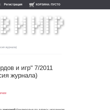
Регистрация
КОРЗИНА:
ПУСТО
рсия журнала)
рдов и игр" 7/2011
сия журнала)
личии
ла
заказной
бандеролью по адресу, указанном