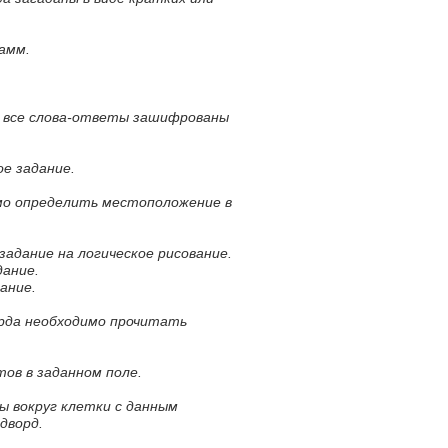
амм.
м все слова-ответы зашифрованы
е задание.
мо определить местоположение в
 задание на логическое рисование.
дание.
ание.
орда необходимо прочитать
тов в заданном поле.
ы вокруг клетки с данным
дворд.