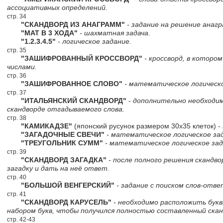
ассоциативных определений.
стр. 34
"СКАНДВОРД ИЗ АНАГРАММ"
- задание на решение анагр
"МАТ В 3 ХОДА"
- шахматная задача.
"1.2.3.4.5"
- логическое задание.
стр. 35
"ЗАШИФРОВАННЫЙ КРОССВОРД"
- кроссворд, в которо
числами.
стр. 36
"ЗАШИФРОВАННОЕ СЛОВО"
- математическое логическо
стр. 37
"ИТАЛЬЯНСКИЙ СКАНДВОРД"
- дополнительно необходи
скандворде отгадываемого слова.
стр. 38
"КАМИКАДЗЕ"
(японский русунок размером 30х35 клеток)
-
"ЗАГАДОЧНЫЕ СВЕЧИ"
- математическое логическое за
"ТРЕУГОЛЬНИК СУММ"
- математическое логическое зад
стр. 39
"СКАНДВОРД ЗАГАДКА"
- после полного решения скандв
загадку и дать на неё ответ.
стр. 40
"БОЛЬШОЙ ВЕНГЕРСКИЙ"
- задание с поиском слов-отве
стр. 41
"СКАНДВОРД КАРУСЕЛЬ"
- необходимо расположить букв
набором букв, чтобы получился полностью составленный скан
стр. 42-43