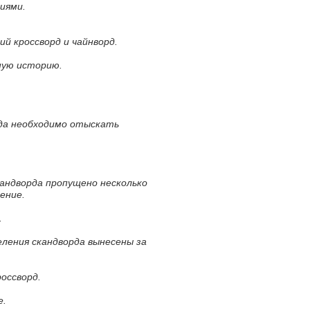
иями.
ий кроссворд и чайнворд.
ную историю.
рда необходимо отыскать
кандворда пропущено несколько
ение.
.
еления скандворда вынесены за
россворд.
е.