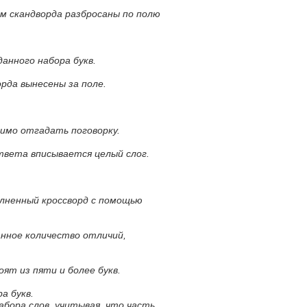
м скандворда разбросаны по полю
данного набора букв.
орда вынесены за поле.
димо отгадать поговорку.
ответа вписывается целый слог.
олненный кроссворд с помощью
анное количество отличий,
оят из пяти и более букв.
а букв.
абора слов, учитывая, что часть