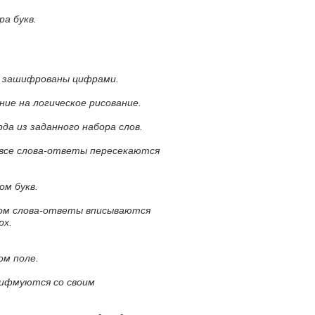
ра букв.
а зашифрованы цифрами.
ние на логическое рисование.
да из заданного набора слов.
 все слова-ответы пересекаются
ом букв.
ром слова-ответы вписываются
рх.
ом поле.
рифмуются со своим