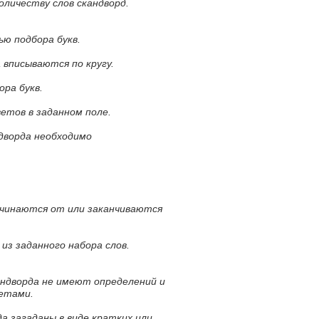
оличеству слов скандворд.
ью подбора букв.
 вписываются по кругу.
ора букв.
ветов в заданном поле.
ндворда необходимо
ачинаются от или заканчиваются
 из заданного набора слов.
андворда не имеют определений и
ветами.
а загаданы в виде кратких или