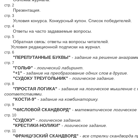
стр. 2
Презентация.
стр. 3
Условия конурса. Конкурсный купон. Список победителей.
стр. 4
Ответы на часто задаваемые вопросы.
стр. 5
Обратная связь: ответы на вопросы читателей.
Условия редакционной подписки на журнал.
стр. 6
"ПЕРЕПУТАННЫЕ БУКВЫ"
-
задание на решение анаграм
стр. 7
"ГОЛЬФ"
-
логический лабиринт.
"+1"
-
задание на преобразование одних слов в другие.
"СУДОКУ ТРЕУГОЛЬНИК"
-
логическое задание.
стр. 8
"ПРОСТАЯ ЛОГИКА"
-
задание на логическое мышление с
соответствиями.
"КОСТИ-9"
-
задание на комбинаторику.
стр. 9
"ЧИСЛОВОЙ СКАНДВОРД"
-
математическое логическое 
стр. 10
"СУДОКУ"
-
логическое задание.
"КРЕСТИКИ-НОЛИКИ"
-
логическое задание.
стр. 11
"ФРАНЦУЗСКИЙ СКАНДВОРД"
-
все стрелки скандворда п