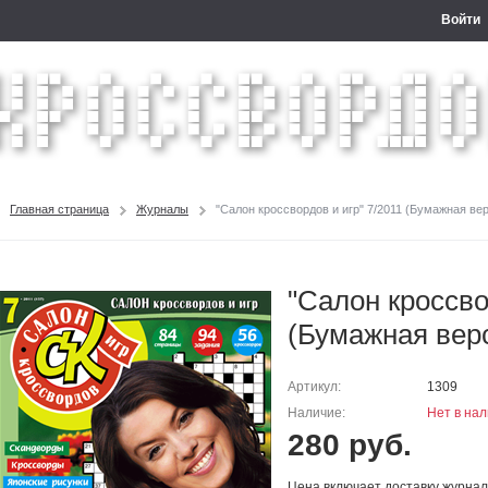
Войти
Главная страница
Журналы
"Салон кроссвордов и игр" 7/2011 (Бумажная ве
"Салон кроссво
(Бумажная вер
Артикул:
1309
Наличие:
Нет в на
280 руб.
Цена включает доставку журна