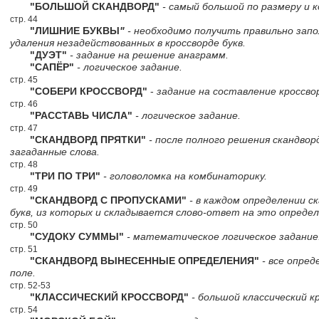
"БОЛЬШОЙ СКАНДВОРД"
- самый большой по размеру и к
стр. 44
"ЛИШНИЕ БУКВЫ
"
- необходимо получить правильно зап
удаления незадействованных в кроссворде букв.
"ДУЭТ"
- задание на решение анаграмм.
"САПЁР"
- логическое задание.
стр. 45
"СОБЕРИ КРОССВОРД"
-
задание на составление кроссвор
стр. 46
"РАССТАВЬ ЧИСЛА"
- логическое задание.
стр. 47
"СКАНДВОРД ПРЯТКИ"
- после полного решения скандво
загаданные слова.
стр. 48
"ТРИ ПО ТРИ"
- головоломка на комбинаторику.
стр. 49
"СКАНДВОРД С ПРОПУСКАМИ"
- в каждом определении с
букв, из которых и складывается слово-ответ на это определ
стр. 50
"СУДОКУ СУММЫ"
- математическое логическое задание
стр. 51
"СКАНДВОРД ВЫНЕСЕННЫЕ ОПРЕДЕЛЕНИЯ"
- все опред
поле.
стр. 52-53
"КЛАССИЧЕСКИЙ КРОССВОРД"
- большой классический к
стр. 54