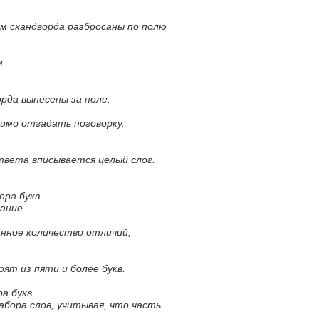
м скандворда разбросаны по полю
м.
орда вынесены за поле.
димо отгадать поговорку.
ответа вписывается целый слог.
ора букв.
ание.
анное количество отличий,
оят из пяти и более букв.
а букв.
абора слов, учитывая, что часть