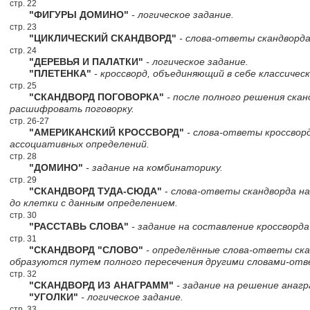
стр. 22
"ФИГУРЫ ДОМИНО"
- логическое задание.
стр. 23
"ЦИКЛИЧЕСКИЙ СКАНДВОРД"
- слова-ответы скандворда
стр. 24
"ДЕРЕВЬЯ И ПАЛАТКИ"
- логическое задание.
"ПЛЕТЕНКА"
- кроссворд, объединяющий в себе классическ
стр. 25
"СКАНДВОРД ПОГОВОРКА"
- после полного решения ска
расшифровать поговорку.
стр. 26-27
"АМЕРИКАНСКИЙ КРОССВОРД"
- слова-ответы кроссворд
ассоциативных определений.
стр. 28
"ДОМИНО"
- задание на комбинаторику.
стр. 29
"СКАНДВОРД ТУДА-СЮДА"
-
слова-ответы скандворда н
до клетки с данным определением.
стр. 30
"РАССТАВЬ СЛОВА"
- задание на составление кроссворда
стр. 31
"СКАНДВОРД "СЛОВО"
- определённые слова-ответы ск
образуются путем полного пересечения другими словами-от
стр. 32
"СКАНДВОРД ИЗ АНАГРАММ"
- задание на решение анагр
"УГОЛКИ"
- логическое задание.
стр. 33