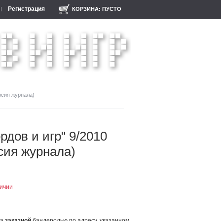
Регистрация
КОРЗИНА:
ПУСТО
рсия журнала)
рдов и игр" 9/2010
сия журнала)
личии
ла
заказной
бандеролью по адресу, указанном