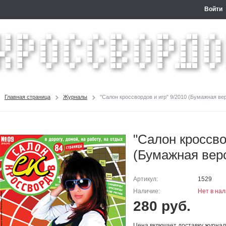
Войти
Главная страница
Журналы
"Салон кроссвордов и игр" 9/2010 (Бумажная ве
"Салон кроссво
(Бумажная вер
Артикул:
1529
Наличие:
Нет в на
280 руб.
Цена включает доставку журна