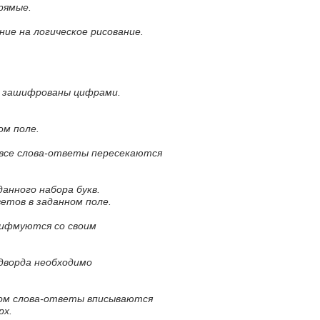
рямые.
ние на логическое рисование.
а зашифрованы цифрами.
ом поле.
 все слова-ответы пересекаются
данного набора букв.
ветов в заданном поле.
рифмуются со своим
ндворда необходимо
ром слова-ответы вписываются
рх.