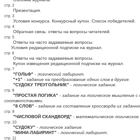
стр. 2
Презентация.
стр. 3
Условия конкурса. Конкурсный купон. Список победителей.
стр. 4
Обратная связь: ответы на вопросы читателей.
стр. 5
Ответы на часто задаваемые вопросы.
Условия редакционной подписки на журнал.
стр. 6
Ответы на часто задаваемые вопросы.
Купон извещения редакционной подписки на журнал.
стр. 7
"ГОЛЬФ"
-
логический лабиринт.
"+1"
-
задание на преобразование одних слов в другие.
"СУДОКУ ТРЕУГОЛЬНИК"
-
логическое задание.
стр. 8
"ПРОСТАЯ ЛОГИКА"
-
задание на логическое мышление с
соответствиями.
"8 СЛОВ"
-
задание на составление кроссворда из заданно
стр. 9
"ЧИСЛОВОЙ СКАНДВОРД"
-
математическое логическое 
стр. 10
"СУДОКУ"
-
логическое задание.
"МИНИ-ЛАБИРИНТ"
- логический лабиринт.
стр. 11