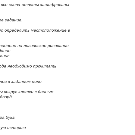
м все слова-ответы зашифрованы
е задание.
мо определить местоположение в
 задание на логическое рисование.
дание.
ание.
орда необходимо прочитать
тов в заданном поле.
ы вокруг клетки с данным
дворд.
ра букв.
ную историю.