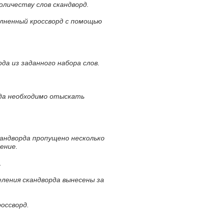
оличеству слов скандворд.
олненный кроссворд с помощью
да из заданного набора слов.
рда необходимо отыскать
кандворда пропущено несколько
ение.
.
еления скандворда вынесены за
россворд.