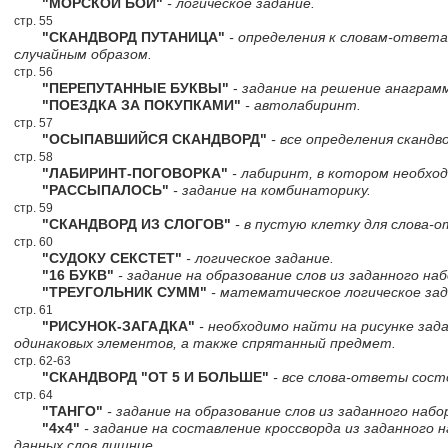
"МОРСКОЙ БОЙ"
- логическое задание.
стр. 55
"СКАНДВОРД ПУТАНИЦА"
- определения к словам-ответа
случайным образом.
стр. 56
"ПЕРЕПУТАННЫЕ БУКВЫ"
-
задание на решение анаграм
"ПОЕЗДКА ЗА ПОКУПКАМИ"
- автолабиринт.
стр. 57
"ОСЫПАВШИЙСЯ СКАНДВОРД"
- все определения скандв
стр. 58
"ЛАБИРИНТ-ПОГОВОРКА"
- лабиринт, в котором необхо
"РАССЫПАЛОСЬ"
- задание на комбинаторику.
стр. 59
"СКАНДВОРД ИЗ СЛОГОВ"
- в пустую клетку для слова-
стр. 60
"СУДОКУ СЕКСТЕТ"
- логическое задание.
"16 БУКВ"
- задание на образование слов из заданного наб
"ТРЕУГОЛЬНИК СУММ"
- математическое логическое зад
стр. 61
"РИСУНОК-ЗАГАДКА"
- необходимо найти на рисунке зад
одинаковых элементов, а также спрятанный предмет.
стр. 62-63
"СКАНДВОРД "ОТ 5 И БОЛЬШЕ"
- все слова-ответы сост
стр. 64
"ТАНГО"
- задание на образование слов из заданного набор
"4х4"
- задание на составление кроссворда из заданного н
данных слов лишние.