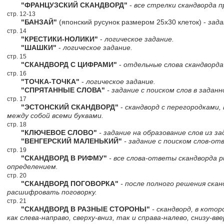
"ФРАНЦУЗСКИЙ СКАНДВОРД"
-
все стрелки скандворда п
стр. 12-13
"БАНЗАЙ"
(японский русунок размером 25х30 клеток) -
зада
стр. 14
"КРЕСТИКИ-НОЛИКИ"
-
логическое задание.
"ШАШКИ"
-
логическое задание.
стр. 15
"СКАНДВОРД С ЦИФРАМИ"
-
отдельные слова скандворд
стр. 16
"ТОЧКА-ТОЧКА"
-
логическое задание.
"СПРЯТАННЫЕ СЛОВА"
- задание с поиском слов в заданн
стр. 17
"ЭСТОНСКИЙ СКАНДВОРД"
-
скандворд с перегородками,
между собой всеми буквами.
стр. 18
"КЛЮЧЕВОЕ СЛОВО"
- задание на образование слов из за
"ВЕНГЕРСКИЙ МАЛЕНЬКИЙ"
- задание с поиском слов-от
стр. 19
"СКАНДВОРД В РИФМУ"
- все слова-ответы скандворда 
определением.
стр. 20
"СКАНДВОРД ПОГОВОРКА"
- после полного решения ска
расшифровать поговорку.
стр. 21
"СКАНДВОРД В РАЗНЫЕ СТОРОНЫ"
- скандворд, в кото
как слева-направо, сверху-вниз, так и справа-налево, снизу-вве