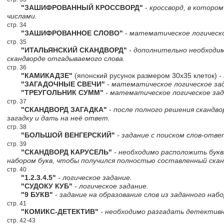
"ЗАШИФРОВАННЫЙ КРОССВОРД"
- кроссворд, в которо
числами.
стр. 34
"ЗАШИФРОВАННОЕ СЛОВО"
- математическое логическо
стр. 35
"ИТАЛЬЯНСКИЙ СКАНДВОРД"
- дополнительно необходи
скандворде отгадываемого слова.
стр. 36
"КАМИКАДЗЕ"
(японский русунок размером 30х35 клеток)
-
"ЗАГАДОЧНЫЕ СВЕЧИ"
- математическое логическое за
"ТРЕУГОЛЬНИК СУММ"
- математическое логическое зад
стр. 37
"СКАНДВОРД ЗАГАДКА"
- после полного решения скандв
загадку и дать на неё ответ.
стр. 38
"БОЛЬШОЙ ВЕНГЕРСКИЙ"
- задание с поиском слов-отве
стр. 39
"СКАНДВОРД КАРУСЕЛЬ"
- необходимо расположить букв
набором букв, чтобы получился полностью составленный скан
стр. 40
"1.2.3.4.5"
- логическое задание.
"СУДОКУ КУБ"
- логическое задание.
"9 БУКВ"
-
задание на образование слов из заданного набо
стр. 41
"КОМИКС-ДЕТЕКТИВ"
- необходимо разгадать детектив
стр. 42-43