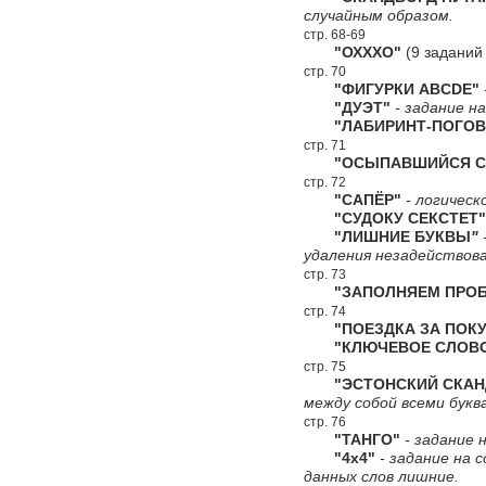
случайным образом.
стр. 68-69
"ОХХХО"
(9 заданий
стр. 70
"ФИГУРКИ ABCDE"
"ДУЭТ"
- задание н
"ЛАБИРИНТ-ПОГОВ
стр. 71
"ОСЫПАВШИЙСЯ СК
стр. 72
"САПЁР"
- логическ
"СУДОКУ СЕКСТЕТ"
"ЛИШНИЕ БУКВЫ
"
удаления незадействова
стр. 73
"ЗАПОЛНЯЕМ ПРОБ
стр. 74
"ПОЕЗДКА ЗА ПОКУ
"КЛЮЧЕВОЕ СЛОВ
стр. 75
"ЭСТОНСКИЙ СКАН
между собой всеми букв
стр. 76
"ТАНГО"
- задание н
"4х4"
- задание на 
данных слов лишние.