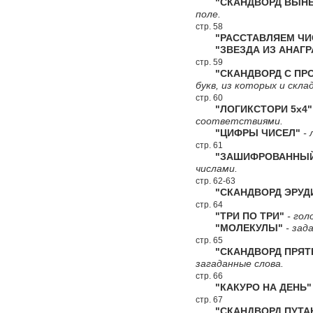
"СКАНДВОРД ВЫНЕС
поле.
стр. 58
"РАССТАВЛЯЕМ ЧИ
"ЗВЕЗДА ИЗ АНАГР
стр. 59
"СКАНДВОРД С ПРО
букв, из которых и скл
стр. 60
"ЛОГИКСТОРИ 5х4"
соответствиями.
"ЦИФРЫ ЧИСЕЛ"
- 
стр. 61
"ЗАШИФРОВАННЫЙ 
числами.
стр. 62-63
"СКАНДВОРД ЭРУД
стр. 64
"ТРИ ПО ТРИ"
- гол
"МОЛЕКУЛЫ"
- зад
стр. 65
"СКАНДВОРД ПРЯТ
загаданные слова.
стр. 66
"КАКУРО НА ДЕНЬ"
стр. 67
"СКАНДВОРД ПУТА