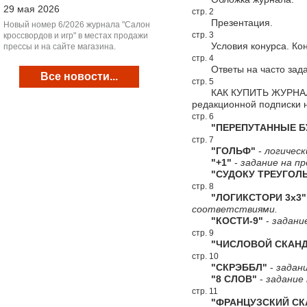
29 мая 2026
стр. 2
Презентация.
Новый номер 6/2026 журнала "Салон
стр. 3
кроссвордов и игр" в местах продажи
Условия конурса. Конк
прессы и на сайте магазина.
стр. 4
Ответы на часто зада
Все новости...
стр. 5
КАК КУПИТЬ ЖУРНАЛ "С
редакционной подписки 
стр. 6
"ПЕРЕПУТАННЫЕ Б
стр. 7
"ГОЛЬФ"
-
логическ
"+1"
-
задание на пр
"СУДОКУ ТРЕУГОЛЬ
стр. 8
"ЛОГИКСТОРИ 3х3"
соответствиями.
"КОСТИ-9"
-
задани
стр. 9
"ЧИСЛОВОЙ СКАНД
стр. 10
"СКРЭББЛ"
-
задани
"8 СЛОВ"
-
задание 
стр. 11
"ФРАНЦУЗСКИЙ СКА