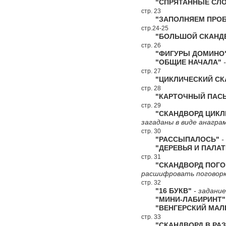
"СПРЯТАННЫЕ СЛО
стр. 23
"ЗАПОЛНЯЕМ ПРОБ
стр.24-25
"БОЛЬШОЙ СКАНДВ
стр. 26
"ФИГУРЫ ДОМИНО
"ОБЩИЕ НАЧАЛА"
-
стр. 27
"ЦИКЛИЧЕСКИЙ СКА
стр. 28
"КАРТОЧНЫЙ ПАСЬ
стр. 29
"СКАНДВОРД ЦИКЛИ
загаданы в виде анагра
стр. 30
"РАССЫПАЛОСЬ"
-
"ДЕРЕВЬЯ И ПАЛАТ
стр. 31
"СКАНДВОРД ПОГО
расшифровать поговорк
стр. 32
"16 БУКВ"
- задание
"МИНИ-ЛАБИРИНТ"
"ВЕНГЕРСКИЙ МАЛЕ
стр. 33
"СКАНДВОРД В РАЗ