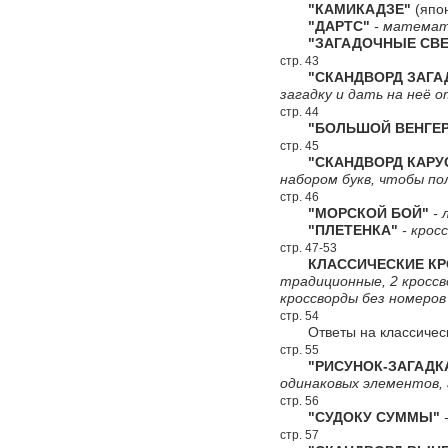
"КАМИКАДЗЕ"
(япон
"ДАРТС"
- математи
"ЗАГАДОЧНЫЕ СВЕ
стр. 43
"СКАНДВОРД ЗАГА
загадку и дать на неё 
стр. 44
"БОЛЬШОЙ ВЕНГЕР
стр. 45
"СКАНДВОРД КАРУС
набором букв, чтобы по
стр. 46
"МОРСКОЙ БОЙ"
- 
"ПЛЕТЕНКА"
- крос
стр. 47-53
КЛАССИЧЕСКИЕ КР
традиционные, 2 кроссво
кроссворды без номеров
стр. 54
Ответы на классичес
стр. 55
"РИСУНОК-ЗАГАДК
одинаковых элементов,
стр. 56
"СУДОКУ СУММЫ"
-
стр. 57