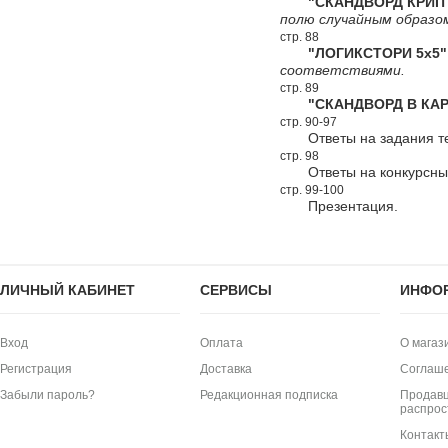
"СКАНДВОРД КРИПТ
полю случайным образо
стр. 88
"ЛОГИКСТОРИ 5х5"
соответствиями.
стр. 89
"СКАНДВОРД В КАР
стр. 90-97
Ответы на задания т
стр. 98
Ответы на конкурсн
стр. 99-100
Презентация.
ЛИЧНЫЙ КАБИНЕТ
СЕРВИСЫ
ИНФО
Вход
Оплата
О магаз
Регистрация
Доставка
Соглаш
Забыли пароль?
Редакционная подписка
Продавц
распрос
Контакт