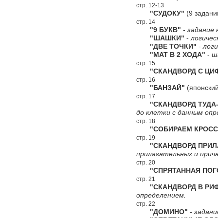
стр. 12-13
"СУДОКУ"
(9 задани
стр. 14
"9 БУКВ"
-
задание 
"ШАШКИ"
-
логичес
"ДВЕ ТОЧКИ"
-
логи
"МАТ В 2 ХОДА"
-
ш
стр. 15
"СКАНДВОРД С ЦИФ
стр. 16
"БАНЗАЙ"
(японский
стр. 17
"СКАНДВОРД ТУДА-
до клетки с данным опр
стр. 18
"СОБИРАЕМ КРОСС
стр. 19
"СКАНДВОРД ПРИЛА
прилагательных и прич
стр. 20
"СПРЯТАННАЯ ПОГ
стр. 21
"СКАНДВОРД В РИ
определением.
стр. 22
"ДОМИНО"
- задани