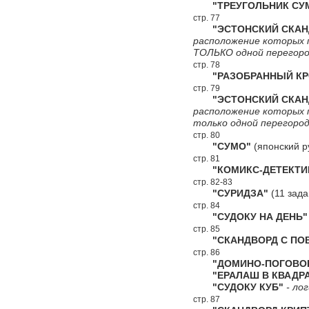
"ТРЕУГОЛЬНИК СУ
стр. 77
"ЭСТОНСКИЙ СКАНДВ
расположение которых 
ТОЛЬКО одной перегоро
стр. 78
"РАЗОБРАННЫЙ КР
стр. 79
"ЭСТОНСКИЙ СКАНДВ
расположение которых 
только одной перегород
стр. 80
"СУМО"
(японский р
стр. 81
"КОМИКС-ДЕТЕКТИ
стр. 82-83
"СУРИДЗА"
(11 зада
стр. 84
"СУДОКУ НА ДЕНЬ"
стр. 85
"СКАНДВОРД С ПОВ
стр. 86
"ДОМИНО-ПОГОВОР
"ЕРАЛАШ В КВАДРА
"СУДОКУ КУБ"
- лог
стр. 87