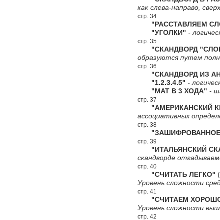
как слева-направо, сверх
стр. 34
"РАССТАВЛЯЕМ СЛ
"УГОЛКИ"
- логичес
стр. 35
"СКАНДВОРД "СЛО
образуются путем полн
стр. 36
"СКАНДВОРД ИЗ АН
"1.2.3.4.5"
- логичес
"МАТ В 3 ХОДА"
- ш
стр. 37
"АМЕРИКАНСКИЙ КР
ассоциативных определ
стр. 38
"ЗАШИФРОВАННОЕ 
стр. 39
"ИТАЛЬЯНСКИЙ СКА
скандворде отгадываемо
стр. 40
"СЧИТАТЬ ЛЕГКО"
(
Уровень сложности сред
стр. 41
"СЧИТАЕМ ХОРОШ
Уровень сложности выш
стр. 42