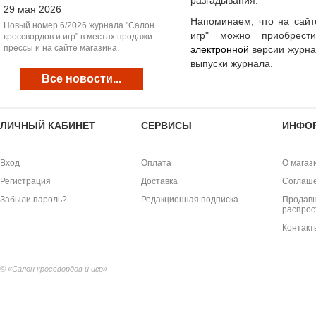
разгадывания.
29 мая 2026
Напоминаем, что на сайт
Новый номер 6/2026 журнала "Салон
игр" можно приобрес
кроссвордов и игр" в местах продажи
прессы и на сайте магазина.
электронной
версии журна
выпуски журнала.
Все новости...
ЛИЧНЫЙ КАБИНЕТ
СЕРВИСЫ
ИНФО
Вход
Оплата
О магаз
Регистрация
Доставка
Соглаш
Забыли пароль?
Редакционная подписка
Продавц
распрос
Контакт
© «Салон кроссвордов и игр»