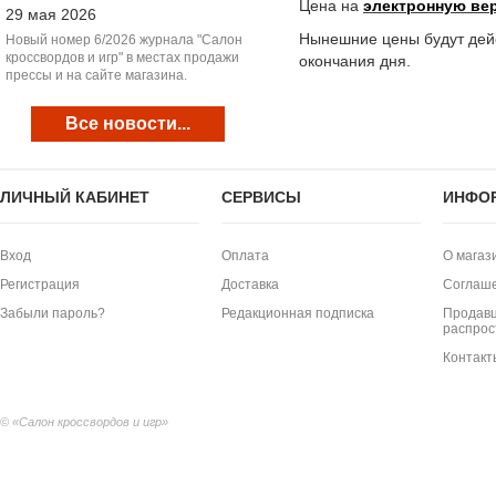
Цена на
электронную ве
29 мая 2026
Нынешние цены будут дейс
Новый номер 6/2026 журнала "Салон
кроссвордов и игр" в местах продажи
окончания дня.
прессы и на сайте магазина.
Все новости...
ЛИЧНЫЙ КАБИНЕТ
СЕРВИСЫ
ИНФО
Вход
Оплата
О магаз
Регистрация
Доставка
Соглаш
Забыли пароль?
Редакционная подписка
Продавц
распрос
Контакт
© «Салон кроссвордов и игр»