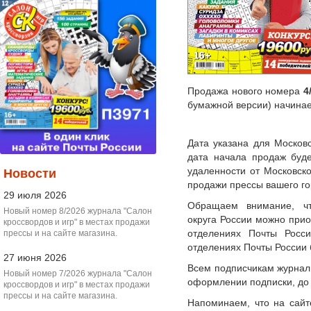
Продажа нового номера
4
бумажной версии) начина
Дата указана для Московс
дата начала продаж буде
удаленности от Московск
Новости
продажи прессы вашего го
29 июля 2026
Обращаем внимание, чт
Новый номер 8/2026 журнала "Салон
округа России можно прио
кроссвордов и игр" в местах продажи
отделениях Почты Росс
прессы и на сайте магазина.
отделениях Почты России 
27 июня 2026
Всем подписчикам журнал 
Новый номер 7/2026 журнала "Салон
оформлении подписки, до 
кроссвордов и игр" в местах продажи
прессы и на сайте магазина.
Напоминаем, что на сайт