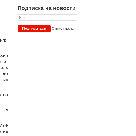
Подписка на новости
Отписаться...
Подписаться
игр"
ссии
и от
стах
ного
тных
а по
ь в
шлые
у
на