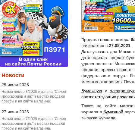
родажа нового номера
9
П
начинается с
27.08.2021
.
Дата указана для Московс
дата начала продаж буде
удаленности от Московск
продажи прессы вашего г
Новости
федерального округа Р
местных отделениях Почты
29 июля 2026
Бумажную
и
электронну
Новый номер 8/2026 журнала "Салон
кроссвордов и игр" в местах продажи
соответствующих разделах
прессы и на сайте магазина.
Также на сайте магази
27 июня 2026
журнала в
бумажной
верси
выпуски журнала.
Новый номер 7/2026 журнала "Салон
кроссвордов и игр" в местах продажи
прессы и на сайте магазина.