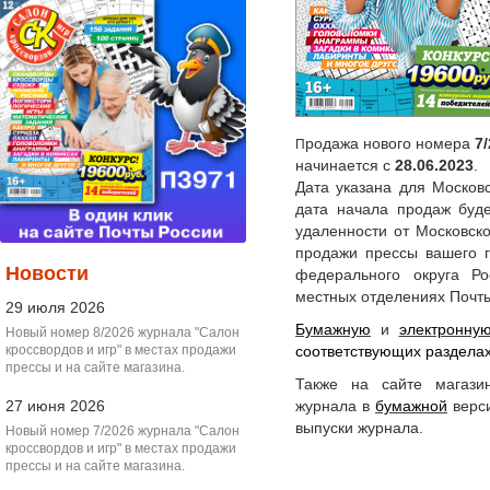
родажа нового номера
7
П
начинается с
28.06.2023
.
Дата указана для Московс
дата начала продаж буде
удаленности от Московск
продажи прессы вашего г
Новости
федерального округа Р
местных отделениях Почты
29 июля 2026
Бумажную
и
электронну
Новый номер 8/2026 журнала "Салон
кроссвордов и игр" в местах продажи
соответствующих разделах
прессы и на сайте магазина.
Также на сайте магази
27 июня 2026
журнала в
бумажной
верси
выпуски журнала.
Новый номер 7/2026 журнала "Салон
кроссвордов и игр" в местах продажи
прессы и на сайте магазина.