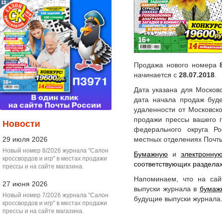
Продажа нового номера
начинается с
28.07.2018
.
Дата указана для Московс
дата начала продаж буде
удаленности от Московск
продажи прессы вашего г
Новости
федерального округа Р
29 июля 2026
местных отделениях Почты
Новый номер 8/2026 журнала "Салон
Бумажную
и
электронну
кроссвордов и игр" в местах продажи
соответствующих раздела
прессы и на сайте магазина.
Напоминаем, что на са
27 июня 2026
выпуски журнала в
бумаж
Новый номер 7/2026 журнала "Салон
будущие выпуски журнала
кроссвордов и игр" в местах продажи
прессы и на сайте магазина.