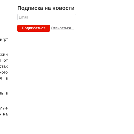
Подписка на новости
Отписаться...
Подписаться
игр"
ссии
и от
стах
ного
ал в
ть в
шлые
у
на