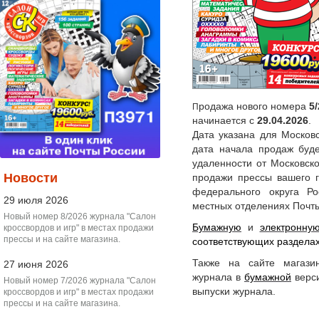
родажа нового номера
5
П
начинается с
29.04.2026
.
Дата указана для Московс
дата начала продаж буде
удаленности от Московск
Новости
продажи прессы вашего г
федерального округа Р
29 июля 2026
местных отделениях Почты
Новый номер 8/2026 журнала "Салон
Бумажную
и
электронну
кроссвордов и игр" в местах продажи
прессы и на сайте магазина.
соответствующих разделах
Также на сайте магази
27 июня 2026
журнала в
бумажной
верси
Новый номер 7/2026 журнала "Салон
выпуски журнала.
кроссвордов и игр" в местах продажи
прессы и на сайте магазина.